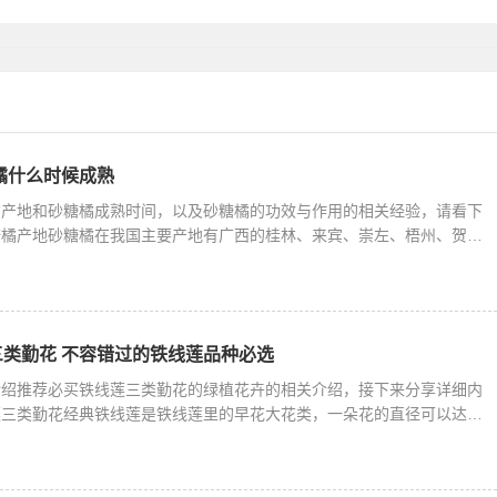
栽种，
广寒宫在种植的时候比较适合用大盆养
橘什么时候成熟
橘产地和砂糖橘成熟时间，以及砂糖橘的功效与作用的相关经验，请看下
糖橘产地砂糖橘在我国主要产地有广西的桂林、来宾、崇左、梧州、贺
类勤花 不容错过的铁线莲品种必选
介绍推荐必买铁线莲三类勤花的绿植花卉的相关介绍，接下来分享详细内
莲三类勤花经典铁线莲是铁线莲里的早花大花类，一朵花的直径可以达到