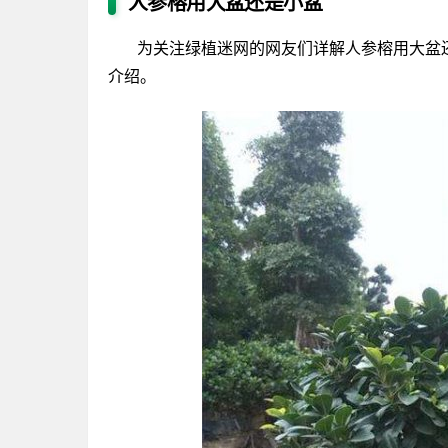
人参榕用大盆还是小盆
为关注绿植迷网的网友们详解人参榕用大盆
介绍。