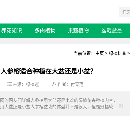
养花知识
多肉植物
果蔬植物
盆栽盆景
当前位置：
主页
>
绿植科普
>
 人参榕适合种植在大盆还是小盆？
来源：
绿植迷
作者：付青莲
网的网友们详解人参榕用大盆还是小盆的绿植花卉种植内容，
用大盆还是小盆人参榕盆栽的体型并不是很大，但是冠幅较
株会更为稳固