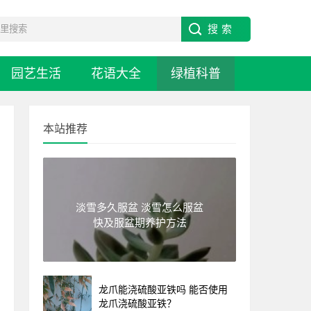
园艺生活
花语大全
绿植科普
本站推荐
淡雪多久服盆 淡雪怎么服盆
快及服盆期养护方法
龙爪能浇硫酸亚铁吗 能否使用
龙爪浇硫酸亚铁？