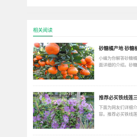
是一种大型植株，最好使用大盆
相关阅读
砂糖橘产地 砂糖
小编为你解答砂糖
面详细的介绍。砂
州、岑溪、百
推荐必买铁线莲三
下面为网友们详细
容。推荐必买铁线
12－15厘米