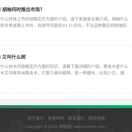
 胡柚何时推出市场？
柚什么时候上市的绿植花卉方面的介绍，接下来就是全面介绍。胡柚什么
秋冬季成熟上市的，具体时间是在10-11月份，不过这种果实的耐储存性
 又叫什么树
是什么树木的绿植花卉方面的知识，请看下面详细的介绍。黄金木是什么
金木又叫做非洲黄金木，它属于桑科植物，是一种硬木，比较少见，通常
关于我们
-
免责声明
-
联系我们
-
网站导航
Copyright © 2026
绿植迷
[ www.lvzhimi.com ]