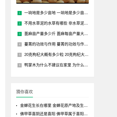
一垧地是多少亩地 一垧地是多少亩？ 一块地有多少亩？
不用水草泥的水草有哪些 非水草泥水草种类
蓖麻亩产量多少斤 蓖麻每亩产量大约多少斤？
蔓菁的功效与作用 蔓菁的功效与作用及食用方法
20克枸杞大概有多少粒 20克枸杞大约含多少颗？
鸭掌木为什么不建议在家里 为什么家庭环境不适宜种植鸭掌木？
猜你喜欢
金蝉花生长在哪里 金蝉花原产地及生长环境及条
佛甲草喜阴还是喜阳 佛甲草属于喜阳的不喜水植