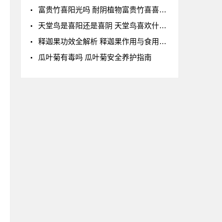
富贵竹喜阳光吗 耐阴植物富贵竹喜喜闪射光
天堂鸟是喜阳还是喜阴 天堂鸟喜欢什么样的生长
释迦果功效全解析 释迦果作用与食用价值
瓜叶菊有毒吗 瓜叶菊安全养护指南