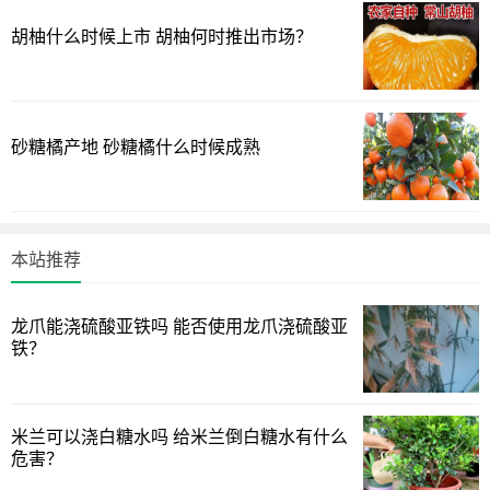
蓖麻高产种植技术
胡柚什么时候上市 胡柚何时推出市场？
1、选地整地
蓖麻对于土壤的要求并不高，可以利用荒山荒坡成片种
砂糖橘产地 砂糖橘什么时候成熟
植，种植前将土壤熟化，并挖成深穴、开好排水沟。
2、浸种催芽
种植前将蓖麻种子在放在温水中浸泡一天，然后埋在湿润
本站推荐
沙子中，等到种子露白发芽之后就可以进行播种了。
3、进行播种
龙爪能浇硫酸亚铁吗 能否使用龙爪浇硫酸亚
铁？
蓖麻进行穴播的话，每穴可以播种2-3粒，间距控制在3-5
厘米，播种后覆土2-3厘米厚即可。
米兰可以浇白糖水吗 给米兰倒白糖水有什么
以上分享的蓖麻亩产量多少斤的绿植花卉小经验，希望能
危害？
为您在生活中带来帮助！