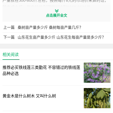
产量就在500-800斤左右，按照每斤8元的市场价来算的话，
除去成本后，每亩地的利润可以达到2000-3000元。
点击展开全文
蓖麻亩产量
上一篇
桑树亩产量多少斤 桑树每亩产量几斤？
蓖麻这种植物多是在我国北方种植的，一般一年只能收获
下一篇
山东花生亩产量多少斤 山东花生每亩产量是多少斤？
一次，但是由于品种、地区、管理方式等不同，产量的差异
也是比较大的，一般的亩产量在400-1000斤左右。
相关阅读
蓖麻种植利润
推荐必买铁线莲三类勤花 不容错过的铁线莲
现在蓖麻的产量就在500-800斤左右，按照每斤8元的市场
品种必选
价来算的话，收入在4000-6400元不等，除去成本后，每亩
地的利润可以达到2000-3000元。
目前来看，种植蓖麻的市场前景是不错的，最好是采用复
黄金木是什么树木 又叫什么树
合模式种植，就是通过套种小麦、养蓖麻蚕等，可以达到利
润的最大化，能够获得显著的经济效益。