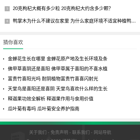
20克枸杞大概有多少粒 20克枸杞大约含多少颗？
鸭掌木为什么不建议在家里 为什么家庭环境不适宜种植鸭掌木？
猜你喜欢
金蝉花生长在哪里 金蝉花原产地及生长环境及条
佛甲草喜阴还是喜阳 佛甲草属于喜阳的不喜水植
富贵竹喜阳光吗 耐阴植物富贵竹喜喜闪射光
天堂鸟是喜阳还是喜阴 天堂鸟喜欢什么样的生长
释迦果功效全解析 释迦果作用与食用价值
瓜叶菊有毒吗 瓜叶菊安全养护指南
关于我们
-
免责声明
-
联系我们
-
网站导航