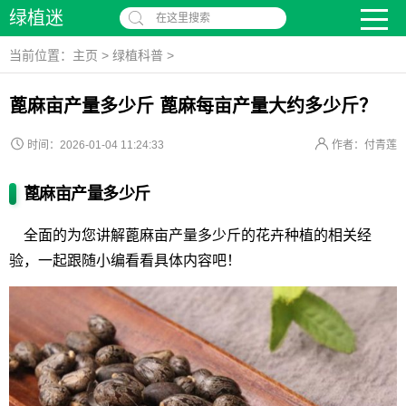
绿植迷
在这里搜索
当前位置：
主页
>
绿植科普
>
蓖麻亩产量多少斤 蓖麻每亩产量大约多少斤？
时间：2026-01-04 11:24:33
作者：付青莲
蓖麻亩产量多少斤
全面的为您讲解蓖麻亩产量多少斤的花卉种植的相关经
验，一起跟随小编看看具体内容吧！