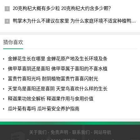
20克枸杞大概有多少粒 20克枸杞大约含多少颗？
鸭掌木为什么不建议在家里 为什么家庭环境不适宜种植鸭掌木？
猜你喜欢
金蝉花生长在哪里 金蝉花原产地及生长环境及条
佛甲草喜阴还是喜阳 佛甲草属于喜阳的不喜水植
富贵竹喜阳光吗 耐阴植物富贵竹喜喜闪射光
天堂鸟是喜阳还是喜阴 天堂鸟喜欢什么样的生长
释迦果功效全解析 释迦果作用与食用价值
瓜叶菊有毒吗 瓜叶菊安全养护指南
关于我们
-
免责声明
-
联系我们
-
网站导航