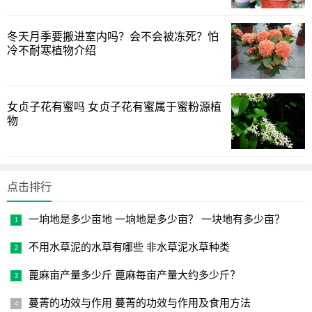
冬天月季要搬进室内吗？会不会被冻死？怕
冷不耐寒植物介绍
第四，给点散射光
女贞子花有蜜吗 女贞子花有蜜属于蜜粉源植
物
上一页
1
2
3
4
下一页
点击排行
一垧地是多少亩地 一垧地是多少亩？ 一块地有多少亩？
不用水草泥的水草有哪些 非水草泥水草种类
蓖麻亩产量多少斤 蓖麻每亩产量大约多少斤？
蔓菁的功效与作用 蔓菁的功效与作用及食用方法