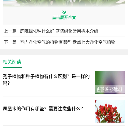
点击展开全文
上一篇
庭院绿化种什么好 庭院绿化常用树木介绍
下一篇
室内净化空气的植物有哪些 盘点七大净化空气植物
相关阅读
孢子植物和种子植物有什么区别？是一样的
吗？
千万不要施肥太多，否则它们吸收不了，淤积在水中就容
易产生烧根烂根儿的情况。富贵竹是南方的植物，也喜欢酸
性的土壤以及水分。所以在养富贵竹的水中可以每个月加一
凤凰木的作用有哪些？需要注意些什么？
滴螯合铁来调节水分的酸碱度，可以让它的叶片一直保持油
绿不发黄的状态。