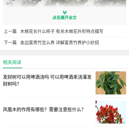
点击展开全文
上一篇
木棉花长什么样子 有关木棉花外形特点描写
下一篇
金边富贵竹怎么养 详解富贵竹养护小妙招
相关阅读
石榴树是一种长命树，前人种一棵能活上百年，传给后代
都没问题，并且这种树非常漂亮，每年结果以后，满树都是
发财树可以用啤酒浇吗 可以用啤酒来浇灌发
红彤彤的石榴，是咱们中国人最喜欢的红色，非常喜庆。关
财树吗？
键的是，石榴树的寓意还特别好，它由于有许多籽，因此寓
意着多子多福。
第二，柿子树
凤凰木的作用有哪些？需要注意些什么？