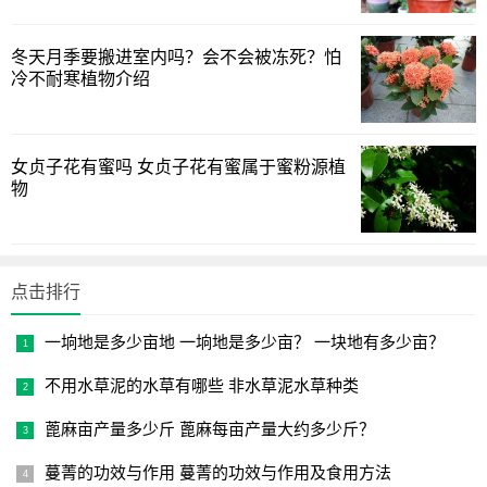
1
2
下一页
冬天月季要搬进室内吗？会不会被冻死？怕
冷不耐寒植物介绍
女贞子花有蜜吗 女贞子花有蜜属于蜜粉源植
物
点击排行
一垧地是多少亩地 一垧地是多少亩？ 一块地有多少亩？
不用水草泥的水草有哪些 非水草泥水草种类
蓖麻亩产量多少斤 蓖麻每亩产量大约多少斤？
蔓菁的功效与作用 蔓菁的功效与作用及食用方法