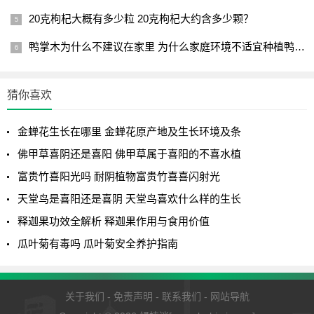
20克枸杞大概有多少粒 20克枸杞大约含多少颗？
鸭掌木为什么不建议在家里 为什么家庭环境不适宜种植鸭掌木？
猜你喜欢
金蝉花生长在哪里 金蝉花原产地及生长环境及条
佛甲草喜阴还是喜阳 佛甲草属于喜阳的不喜水植
富贵竹喜阳光吗 耐阴植物富贵竹喜喜闪射光
天堂鸟是喜阳还是喜阴 天堂鸟喜欢什么样的生长
释迦果功效全解析 释迦果作用与食用价值
瓜叶菊有毒吗 瓜叶菊安全养护指南
关于我们
-
免责声明
-
联系我们
-
网站导航