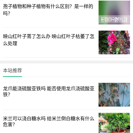
孢子植物和种子植物有什么区别？是一样的
吗？
映山红叶子蔫了怎么办 映山红叶子枯萎了怎
么处理
本站推荐
柿子树是一种非常适合种在门前的大树，一方面它的实用
性很强，年年都可以在门前结果，采集不少柿子吃。而且它
龙爪能浇硫酸亚铁吗 能否使用龙爪浇硫酸亚
还皮实好养，哪怕是没有什么养花经验的人也可以养好它。
铁？
并且它的寓意也极好，柿子树寓意着家庭事事顺利，是一种
吉利的树。
米兰可以浇白糖水吗 给米兰倒白糖水有什么
第三，紫玉兰
危害？