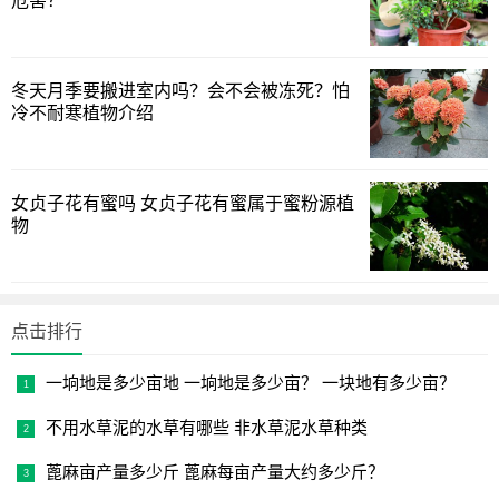
危害？
冬天月季要搬进室内吗？会不会被冻死？怕
冷不耐寒植物介绍
女贞子花有蜜吗 女贞子花有蜜属于蜜粉源植
物
点击排行
一垧地是多少亩地 一垧地是多少亩？ 一块地有多少亩？
不用水草泥的水草有哪些 非水草泥水草种类
蓖麻亩产量多少斤 蓖麻每亩产量大约多少斤？