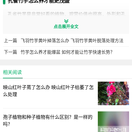
孔雀竹芋怎么养才能更茂盛
孔雀竹芋是非常好看的植物，观赏价值也很高，外形和孔
雀的羽毛非常相似，那么孔雀竹芋怎么养才能更茂盛，如何
点击展开全文
促进开花，来看一下！
上一篇
飞羽竹芋黄叶掉落怎么办 飞羽竹芋黄叶脱落处理方法
孔雀竹芋是喜欢光照的植物，但孔雀竹芋不能接受阳光暴
晒，容易灼伤孔雀竹芋的叶片，从而出现斑纹，我们在平时
下一篇
竹芋怎么养才能爆盆 如何才能让竹芋快速长势？
养护孔雀竹芋的时候，需要有足够的散光照射就可以了，其
实孔雀竹芋是耐阴的植物，但不能长时间在阴暗的地方生
相关阅读
长。
映山红叶子蔫了怎么办 映山红叶子枯萎了怎
孔雀竹芋喜欢水分，它可以更好净化空气，在平时养护孔
么处理
雀竹芋的时候，需要保证土壤的湿润性，同时土壤也不能特
别干燥我，当然给孔雀竹芋浇水的时候，也不要过于湿润，
适当浇水可以促进孔雀竹芋开花。
孢子植物和种子植物有什么区别？是一样的
吗？
我们在给孔雀竹芋施肥的时候，需要每隔十五天左右浇次