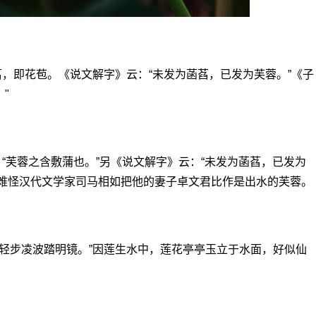
萏，即花苞。《说文解字》云：“未发为菡萏，已发为芙蓉。”《子
"
：“芙蓉之含敷蒲也。”另《说文解字》云：“未发为菡萏，已发为
，难怪汉代文学家司马相如把他的妻子卓文君比作是出水的芙蓉。
轻步凌波踏明镜。”因莲生水中，莲花亭亭玉立于水面，好似仙