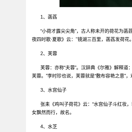
1、菡萏
“小荷才露尖尖角”，古人称未开的荷花为菡
夜四时歌·夏歌》云："镜湖三百里，菡萏发荷花。
2、芙蓉
芙蓉：亦称“夫蓉”。汉辞典《尔雅》解释道
芙蓉。”李时珍也说，芙蓉就是“敷布容艳之意”
3、水宫仙子
张耒《鸡叫子荷花》云：“水宫仙子斗红妆，
女飘然而行，故名。
4、水芝