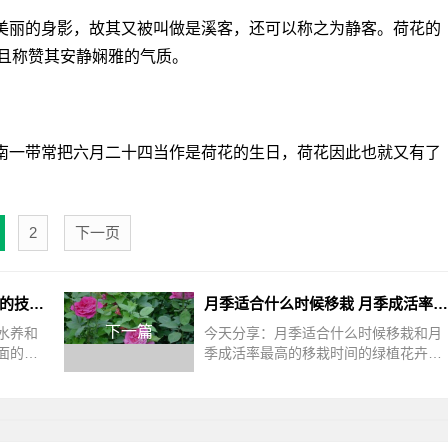
美丽的身影，故其又被叫做是溪客，还可以称之为静客。荷花的
且称赞其安静娴雅的气质。
南一带常把六月二十四当作是荷花的生日，荷花因此也就又有了
2
下一页
如何种富贵竹水养 富贵竹水养的技巧分享
月季适合什么时候移栽 月季成活率最高的移栽时间
下一篇
水养和
今天分享：月季适合什么时候移栽和月
面的相
季成活率最高的移栽时间的绿植花卉的
。富贵
相关介绍，接下来绿植迷网小编就来介
生常绿
绍。月季花是一种普遍常见的植物，通