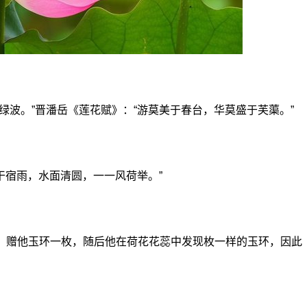
绿波。”晋潘岳《莲花赋》：“游莫美于春台，华莫盛于芙蕖。”
干宿雨，水面清圆，一一风荷举。”
，赠他玉环一枚，随后他在荷花花蕊中发现枚一样的玉环，因此