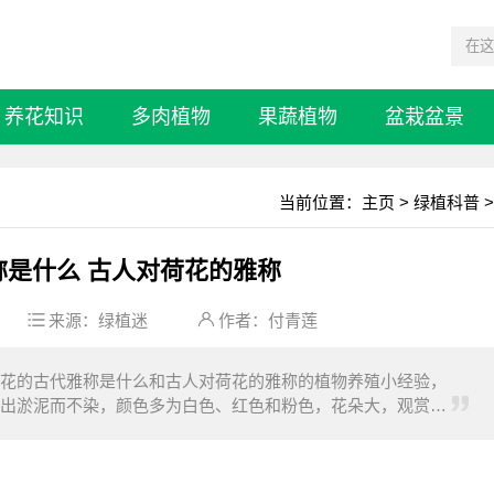
养花知识
多肉植物
果蔬植物
盆栽盆景
当前位置：
主页
>
绿植科普
>
称是什么 古人对荷花的雅称
来源：
绿植迷
作者：付青莲
花的古代雅称是什么和古人对荷花的雅称的植物养殖小经验，
出淤泥而不染，颜色多为白色、红色和粉色，花朵大，观赏价
主体，也是美丽、高洁的象征