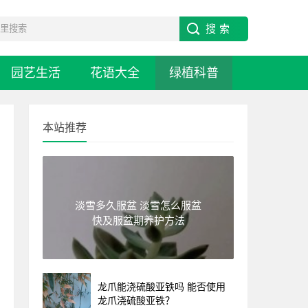
园艺生活
花语大全
绿植科普
本站推荐
淡雪多久服盆 淡雪怎么服盆
快及服盆期养护方法
龙爪能浇硫酸亚铁吗 能否使用
龙爪浇硫酸亚铁？