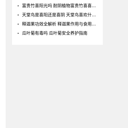
富贵竹喜阳光吗 耐阴植物富贵竹喜喜闪射光
天堂鸟是喜阳还是喜阴 天堂鸟喜欢什么样的生长
释迦果功效全解析 释迦果作用与食用价值
瓜叶菊有毒吗 瓜叶菊安全养护指南