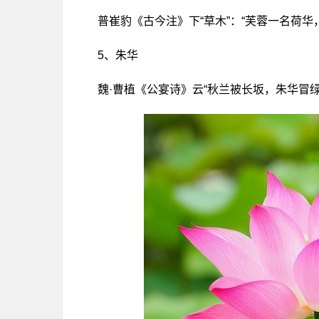
普崔豹《古今注》下“草木”：“芙蓉一名荷
5、朱华
魏·曹植《公宴诗》云“秋兰被长坂，朱华冒绿