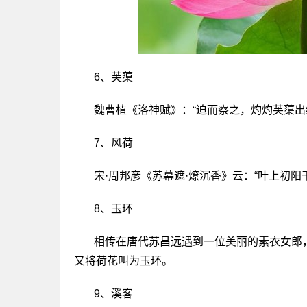
6、芙蕖
魏曹植《洛神赋》：“迫而察之，灼灼芙蕖出
7、风荷
宋·周邦彦《苏幕遮·燎沉香》云：“叶上初阳
8、玉环
相传在唐代苏昌远遇到一位美丽的素衣女郎
又将荷花叫为玉环。
9、溪客