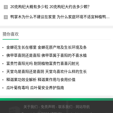
20克枸杞大概有多少粒 20克枸杞大约含多少颗？
鸭掌木为什么不建议在家里 为什么家庭环境不适宜种植鸭掌木？
猜你喜欢
金蝉花生长在哪里 金蝉花原产地及生长环境及条
佛甲草喜阴还是喜阳 佛甲草属于喜阳的不喜水植
富贵竹喜阳光吗 耐阴植物富贵竹喜喜闪射光
天堂鸟是喜阳还是喜阴 天堂鸟喜欢什么样的生长
3、长期不施肥
释迦果功效全解析 释迦果作用与食用价值
瓜叶菊有毒吗 瓜叶菊安全养护指南
植物花卉长得健壮、开花多，全靠有充足养分，如果平时
养护，只是简单的浇浇水，不施加任何肥料，那么植株多长
势瘦弱，叶子枯黄，没有光泽。在养金钱树时，生长期间要
关于我们
-
免责声明
-
联系我们
-
网站导航
每10天左右为它施加一些肥料，比如可以施加一些稀薄的氮