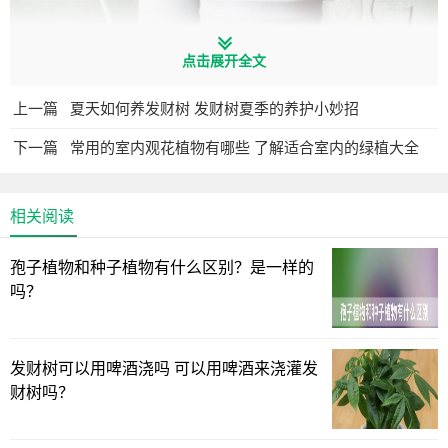
点击展开全文
1、长期不见光
上一篇
夏天如何养发财树 发财树夏季的养护小妙招
很多人在养金钱树时，总以为它是耐阴植物，完全不需要
下一篇
常用的室内观花植物有哪些 了解适合室内的绿植大全
光照，所以一直就把盆栽放在阴凉的地方养护，导致植株生
长瘦弱，容易使叶片发黄凋落。其实金钱树是喜半阴的环
相关阅读
境，也是比较耐阴，但这不能说明它生长不需要阳光，在长
期缺少光照的情况下，植株会生长不良。所以平时也要适当
孢子植物和种子植物有什么区别？是一样的
把它放在有散射光的地方，让它多晒晒阳光，这样可使植株
吗？
生长健壮，叶片更加饱满、浓绿。
发财树可以用啤酒浇吗 可以用啤酒来浇灌发
财树吗？