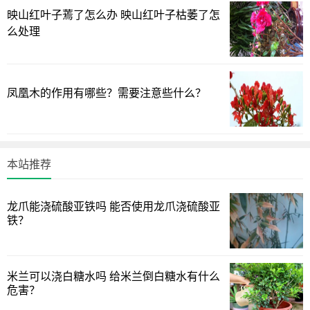
映山红叶子蔫了怎么办 映山红叶子枯萎了怎
么处理
凤凰木的作用有哪些？需要注意些什么？
本站推荐
龙爪能浇硫酸亚铁吗 能否使用龙爪浇硫酸亚
铁？
2、浇水太过频繁
米兰可以浇白糖水吗 给米兰倒白糖水有什么
金钱树喜湿润的环境，但怕水涝，平时在浇水时，一定不
危害？
能频繁给它浇水，如果盆土长期过湿，就相当于把根系泡到