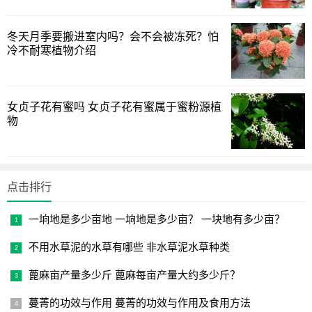
水中一样，使根系无法正常呼吸，同样不能吸收养分，时间
冬天月季要搬进室内吗？会不会被冻死？怕
长了还容易出现根系腐烂。
冷不耐寒植物介绍
在为金钱树浇水的时候，可以按照“见干见湿”的原则来进
行，也就是每次要见盆土干了以后再浇，每次浇水都要完全
把盆土浇透。
女贞子花有蜜吗 女贞子花有蜜属于蜜粉源植
物
冬季要控制浇水，这时植株生长缓慢，需水量较少，只要
土壤不是很好就不用再浇水。环境干燥时，可以在中午前后
向植株洒水，或用软布蘸水来擦拭叶面，不仅可以保持叶面
点击排行
洁净，还能增加环境的湿度。
一垧地是多少亩地 一垧地是多少亩？ 一块地有多少亩？
不用水草泥的水草有哪些 非水草泥水草种类
蓖麻亩产量多少斤 蓖麻每亩产量大约多少斤？
蔓菁的功效与作用 蔓菁的功效与作用及食用方法