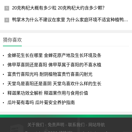
20克枸杞大概有多少粒 20克枸杞大约含多少颗？
1
2
3
4
下一页
鸭掌木为什么不建议在家里 为什么家庭环境不适宜种植鸭掌木？
猜你喜欢
金蝉花生长在哪里 金蝉花原产地及生长环境及条
佛甲草喜阴还是喜阳 佛甲草属于喜阳的不喜水植
富贵竹喜阳光吗 耐阴植物富贵竹喜喜闪射光
天堂鸟是喜阳还是喜阴 天堂鸟喜欢什么样的生长
释迦果功效全解析 释迦果作用与食用价值
瓜叶菊有毒吗 瓜叶菊安全养护指南
关于我们
-
免责声明
-
联系我们
-
网站导航