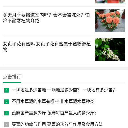
冬天月季要搬进室内吗？会不会被冻死？怕
冷不耐寒植物介绍
女贞子花有蜜吗 女贞子花有蜜属于蜜粉源植
玉树是非常好养的植物，它耐贫瘠和干旱，盆栽可用腐叶
物
土加园土养殖，盆土要做到疏松透气，每次浇水盆内不能出
现积水，如果盆土长期太潮湿，也是容易引起烂根。平时养
护要保证阳光充足，生长期间要经常去修剪徒长枝，把那些
点击排行
瘦弱无用的枝条去除掉，好让主干长得更粗壮，也使株形更
加美观。
一垧地是多少亩地 一垧地是多少亩？ 一块地有多少亩？
三角梅
不用水草泥的水草有哪些 非水草泥水草种类
很多花友都喜欢养三角梅，这种花可以说非常好养，甚至
蓖麻亩产量多少斤 蓖麻每亩产量大约多少斤？
被花友们称为“懒人花”，越是不怎么管理，反而开花越多，而
蔓菁的功效与作用 蔓菁的功效与作用及食用方法
且开出花朵也漂亮，养护好了一年能多次去开花。