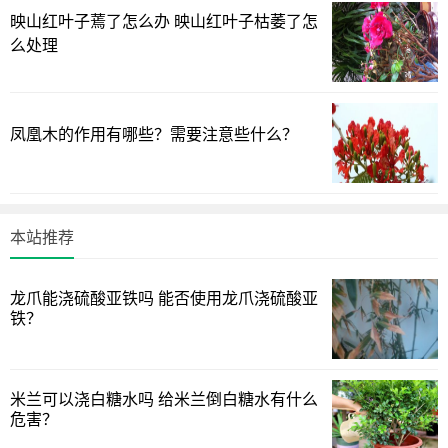
浇一次稀薄的肥水，或者施一些复合肥，这样枝叶会长得更
映山红叶子蔫了怎么办 映山红叶子枯萎了怎
健壮，开花量也会更多。
么处理
玉树
玉树是一种景天科多浆植物，虽然它一般不容易开花，但
凤凰木的作用有哪些？需要注意些什么？
是植株古朴苍劲，叶片翠绿光亮，养在家里也是非常的美观
大方，养护好的话，也是每年都能开出满树繁花。
本站推荐
龙爪能浇硫酸亚铁吗 能否使用龙爪浇硫酸亚
铁？
米兰可以浇白糖水吗 给米兰倒白糖水有什么
危害？