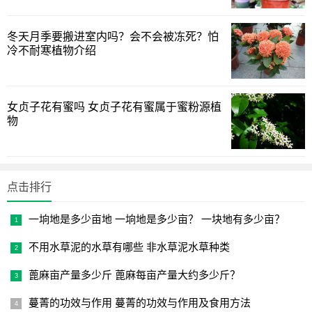
洗干净，并剪去上面的烂根、老根或病根，修剪之后进行消
毒，之后就可将它放在阴凉地方晾干。
冬天月季要搬进室内吗？会不会被冻死？怕
冷不耐寒植物介绍
将晾干的植株放在透明度较好的容器里进行水培，水里可
适当添加一些植物营养液，然后定期给植株进行换水，保持
水质干净，可以促进生根。
女贞子花有蜜吗 女贞子花有蜜属于蜜粉源植
物
石斛扦插生根
要想石斛扦插生根快，需要找一根健康枝条，将其剪成若
干段，每段要有几个芽点和叶子，然后用草木灰涂抹杀菌，
点击排行
并在底部抹上生根水。
一垧地是多少亩地 一垧地是多少亩？ 一块地有多少亩？
将处理好的石斛枝条扦插到椰糠土或锯末中，但不要插得
太深，插穗和基质要保持一定角度，插入后还需要浇透水。
不用水草泥的水草有哪些 非水草泥水草种类
以上就是如何让石斛快速生根发芽的详细讲解，希望本文
蓖麻亩产量多少斤 蓖麻每亩产量大约多少斤？
能给你带来绿植管理上的帮助！
蔓菁的功效与作用 蔓菁的功效与作用及食用方法