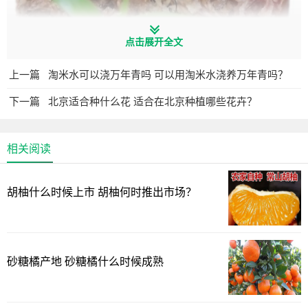
点击展开全文
上一篇
淘米水可以浇万年青吗 可以用淘米水浇养万年青吗？
下一篇
北京适合种什么花 适合在北京种植哪些花卉？
如何让石斛快速生根发芽
相关阅读
要想石斛快速生根，种植的土壤很重要，土壤要保证疏
胡柚什么时候上市 胡柚何时推出市场？
松、肥沃且透气性好，可以在里面加入一些泥炭土或者是河
沙，并且在种植之前将植株的根部蘸取一些生根粉，这样可
以让石斛加速生根。如果是水培的石斛想要生根快，就需要
向水中滴加营养液，并定期更换清水。
砂糖橘产地 砂糖橘什么时候成熟
石斛快速生根方法