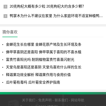
20克枸杞大概有多少粒 20克枸杞大约含多少颗？
鸭掌木为什么不建议在家里 为什么家庭环境不适宜种植鸭掌木？
猜你喜欢
金蝉花生长在哪里 金蝉花原产地及生长环境及条
佛甲草喜阴还是喜阳 佛甲草属于喜阳的不喜水植
富贵竹喜阳光吗 耐阴植物富贵竹喜喜闪射光
天堂鸟是喜阳还是喜阴 天堂鸟喜欢什么样的生长
释迦果功效全解析 释迦果作用与食用价值
瓜叶菊有毒吗 瓜叶菊安全养护指南
关于我们
-
免责声明
-
联系我们
-
网站导航