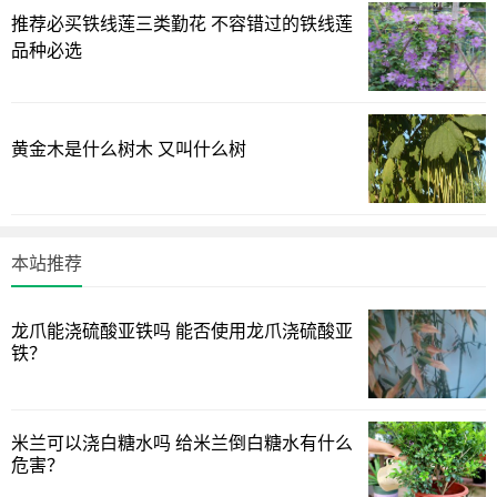
要想石斛快速生根，种植的土壤很重要，土壤要保证疏
推荐必买铁线莲三类勤花 不容错过的铁线莲
松、肥沃且透气性好，可以在里面加入一些泥炭土或者是河
品种必选
沙，并且在种植之前将植株的根部蘸取一些生根粉，这样可
以让石斛加速生根。
黄金木是什么树木 又叫什么树
石斛快速生根发芽
要想石斛快速生根发芽，需要用大一点的盆种植，种植的
基质要透气疏水，然后将树皮均匀的铺在盆子里，将石斛放
本站推荐
在植料层上，再放一些植料，适当压紧，整理平整。
之后将其放在一个通风的地方，每隔大概10天就将花盆浸
龙爪能浇硫酸亚铁吗 能否使用龙爪浇硫酸亚
到水盆里，浸的时候只让水淹到十分之八就可以了，这样可
铁？
以促进植株生根发芽。
水培石斛生根
米兰可以浇白糖水吗 给米兰倒白糖水有什么
危害？
水培石斛要想生根快，需要先选择健壮的石斛，将植株清