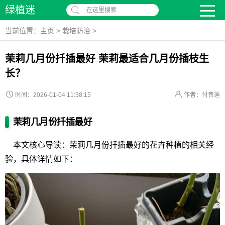
绿植迷
在这里搜索
当前位置：
主页
>
栽培防治
>
茉莉几月份扦插最好 茉莉最适合几月份插枝生
长？
时间：2026-01-04 11:38:15
作者：付青莲
茉莉几月份扦插最好
本文核心导读：茉莉几月份扦插最好的花卉种植的相关经
验，具体详情如下：