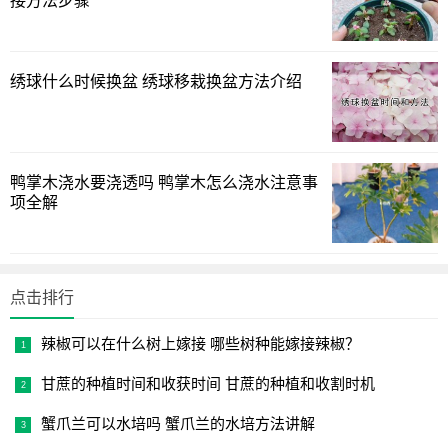
接方法步骤
支，防止有些不生根，插穗的剪除很关键，要保证插穗的长
度约10-15厘米左右，剪口宜在茎节处，枝条底部要剪成45度
的斜面，下端的叶子去掉，顶端保留1-2对叶子。
绣球什么时候换盆 绣球移栽换盆方法介绍
茉莉扦插后养护管理
1、浇水
鸭掌木浇水要浇透吗 鸭掌木怎么浇水注意事
项全解
插后一个月内，晴天气温28℃以下，每天傍晚浇水一次，
气温28℃以上，早上和傍晚各浇水一次，地膜覆盖的可减少
浇水次数和浇水量，插后2个月内，隔日浇水一次，插后2个
月除气温高、土壤干燥外，一般免再浇水。
点击排行
2、遮阳
辣椒可以在什么树上嫁接 哪些树种能嫁接辣椒？
春插一般不要求遮阳，夏、秋插均需进行遮阳，以减少阳
甘蔗的种植时间和收获时间 甘蔗的种植和收割时机
光直射，遮阳材料可择遮阳网、竹帘、铁芒箕、杉刺、秸秆
蟹爪兰可以水培吗 蟹爪兰的水培方法讲解
等，当插枝生根成活后，可逐渐拆除遮阳物。