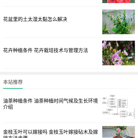
厘米处，上面的切口也要剪成斜的，这样能避免积水，然后
把多余的叶片剪掉，只留上面两个叶片就行，并把叶片对半
剪掉。
花盆里的土太湿太黏怎么解决
2、准备盆土，准备酸性的土壤，且透气性和排水性要好，
之后装入花盆，不要装太满，八分满就行，方便后期养护管
理。
花卉种植条件 花卉栽培技术与管理方法
3、进行扦插，准备好盆土后就可进行扦插，扦插时将有叶
片部分朝上，插入的不要太深，插好后扶正枝条，用手指将
周围的土壤按实，让土壤和扦插条充分贴合，避免松动。
本站推荐
茉莉扦插注意事项
油茶种植条件 油茶种植时间气候及生长环境
茉莉花扦插可选择新枝条，相对于老枝条来说，新枝条的
介绍
成活率较高，选择生长健壮、长势良好的茉莉植株，剪下粗
壮、充实、没有病虫害的1-2年生枝条。
金枝玉叶可以嫁接吗 金枝玉叶嫁接砧木及嫁
最好选择枝条的下半部分，成活更有保障，可以多剪取几