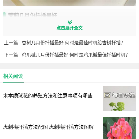
茉莉几月份扦插最好
点击展开全文
茉莉适合在4-10月份进行扦插，温度需要在15度以上，此
时的气候环境宜人，枝条能快速的生根，成活率较高，选择
上一篇
杏树几月份扦插最好 何时是最佳时机给杏树扦插？
生长健壮、长势良好的茉莉植株，剪下粗壮、没有病虫害的
下一篇
鸡爪槭几月份扦插最好 何时是鸡爪槭最佳扦插时机？
枝条，保留上面两个叶片就行，插土不要太深，还需压实土
壤，避免松动。
相关阅读
茉莉扦插时间
茉莉适合在4-10月份进行扦插，温度需要在15度以上，此
木本绣球花的养殖方法和注意事项有哪些
时的气候环境宜人，枝条能快速的生根，成活率较高。
茉莉扦插方法
虎刺梅扦插方法配图 虎刺梅扦插方法图解
1、处理枝条，茉莉花扦插时要用新的枝条，切口在节下一