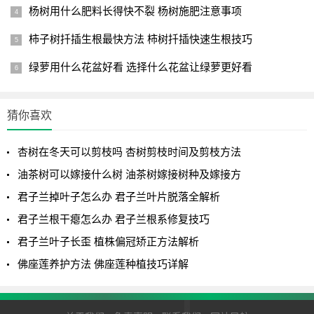
杨树用什么肥料长得快不裂 杨树施肥注意事项
3、施肥
柿子树扦插生根最快方法 柿树扦插快速生根技巧
插后3周入土叶节处开始长出新根，露土叶节萌发腋芽，有
绿萝用什么花盆好看 选择什么花盆让绿萝更好看
条件的可酌施稀薄粪水，有施基肥或土壤肥沃的可不施，在
正常管理情况下，春插茉莉在6月上、中旬，有少部分苗木长
出花蕾，这些弱小花蕾应予摘除，以减少营养消耗。
猜你喜欢
以上分享的茉莉几月份扦插最好的详细讲解，希望本文能
杏树在冬天可以剪枝吗 杏树剪枝时间及剪枝方法
给你带来绿植管理上的帮助！
油茶树可以嫁接什么树 油茶树嫁接树种及嫁接方
君子兰掉叶子怎么办 君子兰叶片脱落全解析
君子兰根干瘪怎么办 君子兰根系修复技巧
君子兰叶子长歪 植株偏冠矫正方法解析
佛座莲养护方法 佛座莲种植技巧详解