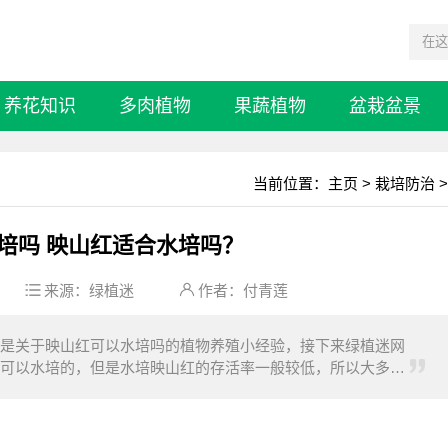
养花知识
多肉植物
果蔬植物
盆栽盆景
当前位置：
主页
>
栽培防治
>
培吗 映山红适合水培吗？
来源：
绿植迷
作者：付青莲
是关于映山红可以水培吗的植物养殖小经验，接下来绿植迷网
可以水培的，但是水培映山红的存活率一般较低，所以大多数
映山红提供更加丰富的营养物质