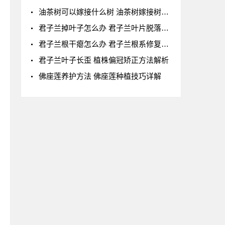
油茶树可以嫁接什么树 油茶树嫁接树种及嫁接方
君子兰掉叶子怎么办 君子兰叶片脱落全解析
君子兰根干瘪怎么办 君子兰根系修复技巧
君子兰叶子长歪 植株偏冠矫正方法解析
佛座莲养护方法 佛座莲种植技巧详解