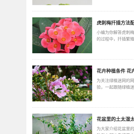
虎刺梅扦插方法配
小编为你解答虎刺
的过程中，扦插繁
大多数植物
花卉种植条件 花
为关注绿植迷网的
验，一起跟随绿植
植物生长所需
花盆里的土太湿
为大家介绍花盆里