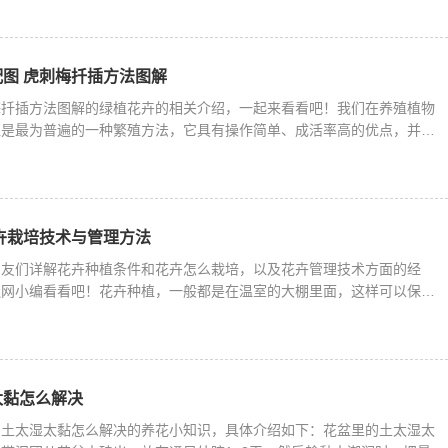
图 虎刺梅扦插方法图解
梅扦插方法图解的绿植花卉的相关介绍，一起来看看吧！我们在养殖植物
殖是最为普遍的一种繁殖方法，它具有操作简单、成活率高的优点，并且
卉栽培技术与管理方法
网友们详解花卉种植条件和花卉怎么栽培，以及花卉管理技术方面的经
迷网小编看看吧！花卉种植，一般都是在温室的大棚里面，这样可以保持
太黏怎么解决
的土太湿太黏怎么解决的养花小知识，具体介绍如下：花盆里的土太湿太