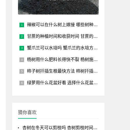
辣椒可以在什么树上嫁接 哪些树种能嫁接辣椒？
甘蔗的种植时间和收获时间 甘蔗的种植和收割时机
蟹爪兰可以水培吗 蟹爪兰的水培方法讲解
杨树用什么肥料长得快不裂 杨树施肥注意事项
柿子树扦插生根最快方法 柿树扦插快速生根技巧
绿萝用什么花盆好看 选择什么花盆让绿萝更好看
猜你喜欢
杏树在冬天可以剪枝吗 杏树剪枝时间及剪枝方法