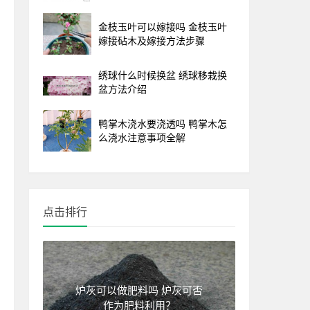
金枝玉叶可以嫁接吗 金枝玉叶
嫁接砧木及嫁接方法步骤
绣球什么时候换盆 绣球移栽换
盆方法介绍
鸭掌木浇水要浇透吗 鸭掌木怎
么浇水注意事项全解
点击排行
炉灰可以做肥料吗 炉灰可否
作为肥料利用？