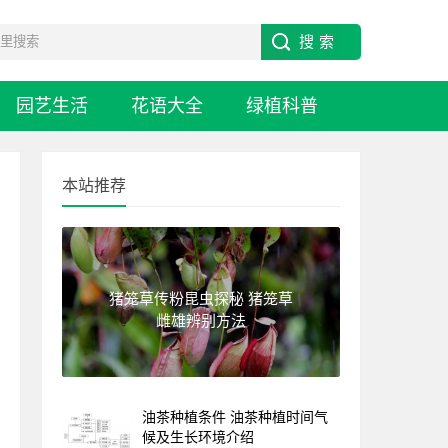
园艺生活
花语大全
绿植科普
本站推荐
猪笼草传粉昆虫探秘 猪笼草
雌雄辨别方法
油茶种植条件 油茶种植时间气
候及生长环境介绍