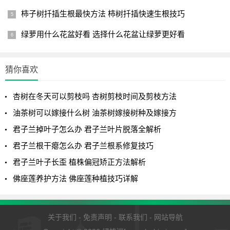
柿子树扦插生根最快方法 柿树扦插快速生根技巧
绿萝用什么花盆好看 选择什么花盆让绿萝更好看
猜你喜欢
杏树在冬天可以剪枝吗 杏树剪枝时间及剪枝方法
油茶树可以嫁接什么树 油茶树嫁接树种及嫁接方
君子兰掉叶子怎么办 君子兰叶片脱落全解析
君子兰根干瘪怎么办 君子兰根系修复技巧
君子兰叶子长歪 植株偏冠矫正方法解析
佛座莲养护方法 佛座莲种植技巧详解
关于我们
-
免责声明
-
联系我们
-
网站导航