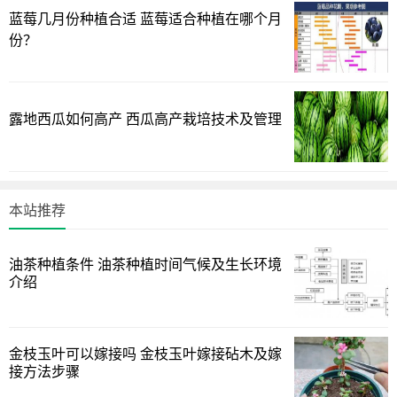
仙人掌嫁接蟹爪兰后，需要注意为其遮挡部分光照，因为
蓝莓几月份种植合适 蓝莓适合种植在哪个月
仙人掌是喜光怕阴的植物，而蟹爪兰怕晒喜阴，所以需要将
份？
植株放置在半阴且有散射光照的地方，当夏季阳光强烈时，
需要使用遮阳网遮挡部分阳光。
露地西瓜如何高产 西瓜高产栽培技术及管理
3、 -- 补充水分 --
仙人掌嫁接蟹爪兰后，需要注意水分的（G-Y），仙人掌和
蟹爪兰都是比较耐旱的植物，在日常养护的过程中，一般每
本站推荐
隔半个月为植株浇一次水，浇水时只需使土壤表面微湿即
可。
油茶种植条件 油茶种植时间气候及生长环境
4、 -- 虫害防护 --
介绍
仙人掌嫁接蟹爪兰后，需要注意为其做好虫害防护的工
作，因为蟹爪兰的长势较快，且生长时容易下坠，所以需要
金枝玉叶可以嫁接吗 金枝玉叶嫁接砧木及嫁
为其提前搭建支架，并做好通风的工作，防止植株被病虫侵
接方法步骤
害。