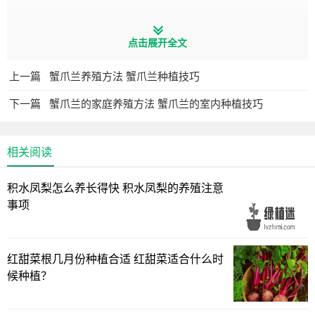
仙人掌嫁接蟹爪兰的养殖方法和注意事项
点击展开全文
仙人掌嫁接蟹爪兰后，需要将其放置在阴凉通风的环境中
上一篇
蟹爪兰养殖方法 蟹爪兰种植技巧
15-20天，提高嫁接成活率，在日常养护时，需要注意控制仙
下一篇
蟹爪兰的家庭养殖方法 蟹爪兰的室内种植技巧
人掌生长环境的温度，并为蟹爪兰遮挡光照，以免强光灼伤
茎段，还需要向土壤中浇灌水分，保持土壤湿润。
相关阅读
1、 -- 环境温度 --
积水凤梨怎么养长得快 积水凤梨的养殖注意
仙人掌嫁接蟹爪兰后，需要注意其生长环境的温度，因为
事项
仙人掌的耐寒性较差，所以需要保持生长环境的温度处于10-
25度之间，当温度低于10度，仙人掌会进入休眠期，从而影
响蟹爪兰的生长。
红甜菜根几月份种植合适 红甜菜适合什么时
候种植？
2、 -- 遮挡光照 --