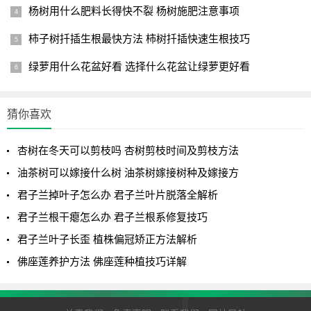
杨树用什么肥料长得快不裂 杨树施肥注意事项
柿子树扦插生根最快方法 柿树扦插快速生根技巧
绿萝用什么花盆好看 选择什么花盆让绿萝更好看
猜你喜欢
杏树在冬天可以剪枝吗 杏树剪枝时间及剪枝方法
油茶树可以嫁接什么树 油茶树嫁接树种及嫁接方
君子兰掉叶子怎么办 君子兰叶片脱落全解析
君子兰根干瘪怎么办 君子兰根系修复技巧
君子兰叶子长歪 植株偏冠矫正方法解析
佛座莲养护方法 佛座莲种植技巧详解