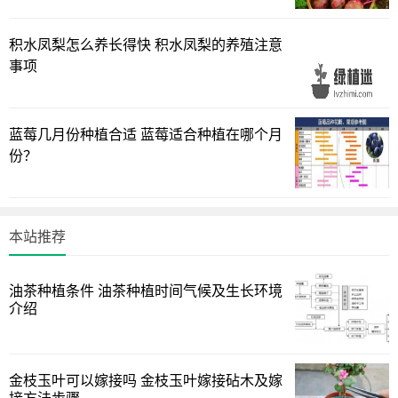
3、修剪：西红柿要将病叶剪掉，喷洒杀菌药，对于根部土
积水凤梨怎么养长得快 积水凤梨的养殖注意
传病害，可以高温焖棚处理土壤，地上病害及时喷洒药剂，
事项
降低发病率。
预防西红柿叶子发黄
蓝莓几月份种植合适 蓝莓适合种植在哪个月
份？
西红柿移栽前可穴施锌肥，最好用嘧菌酯蘸根后移栽，初
果期用阿米妙收灌根一次，具有防止叶片黄化、老化的功
能。
本站推荐
本文分享的西红柿叶子发黄怎么办的方法介绍，大家作为
一个参考建议。
油茶种植条件 油茶种植时间气候及生长环境
介绍
金枝玉叶可以嫁接吗 金枝玉叶嫁接砧木及嫁