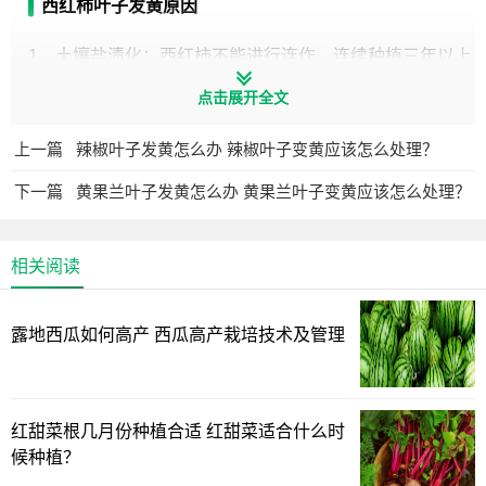
西红柿叶子发黄原因
1、土壤盐渍化：西红柿不能进行连作，连续种植三年以上
时，会造成西红柿生长营养不良，出现黄叶。
点击展开全文
2、缺素症：西红柿生长对营养的需求较大，如果缺少氮钾
上一篇
辣椒叶子发黄怎么办 辣椒叶子变黄应该怎么处理？
镁，会导致叶片黄化。过度施用化肥、根部发育不良都会造
下一篇
黄果兰叶子发黄怎么办 黄果兰叶子变黄应该怎么处理？
成黄叶。
3、根部病害：西红柿根腐病、枯萎病会影响根部的发育，
相关阅读
导致出现黄叶现象，发病严重还会导致死棵。
西红柿叶子发黄处理
露地西瓜如何高产 西瓜高产栽培技术及管理
1、浇水：西红柿在种植前要深翻，浇灌大水，将盐类物质
下沉，施用农家肥，冲施微生物菌肥分解盐类。
红甜菜根几月份种植合适 红甜菜适合什么时
2、施肥：西红柿需要减少使用化肥，适当进行根外追农家
候种植？
肥，也可以使用海藻肥等进行灌根，促进生根。