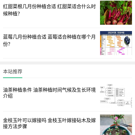
并不意味着要经常的浇水。只要保证温度在10度至30度之
红甜菜根几月份种植合适 红甜菜适合什么时
间，绿萝都能很好的生长。
候种植？
蓝莓几月份种植合适 蓝莓适合种植在哪个月
份？
本站推荐
油茶种植条件 油茶种植时间气候及生长环境
介绍
金枝玉叶可以嫁接吗 金枝玉叶嫁接砧木及嫁
接方法步骤