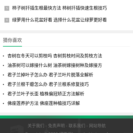
柿子树扦插生根最快方法 柿树扦插快速生根技巧
绿萝用什么花盆好看 选择什么花盆让绿萝更好看
猜你喜欢
杏树在冬天可以剪枝吗 杏树剪枝时间及剪枝方法
油茶树可以嫁接什么树 油茶树嫁接树种及嫁接方
君子兰掉叶子怎么办 君子兰叶片脱落全解析
君子兰根干瘪怎么办 君子兰根系修复技巧
君子兰叶子长歪 植株偏冠矫正方法解析
佛座莲养护方法 佛座莲种植技巧详解
关于我们
-
免责声明
-
联系我们
-
网站导航