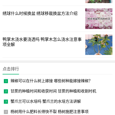
绣球什么时候换盆 绣球移栽换盆方法介绍
鸭掌木浇水要浇透吗 鸭掌木怎么浇水注意事
项全解
我们首先要说一下绿萝的盆栽摆放位置，很多朋友喜欢直
接将绿萝挂在阳台上，其实这种做法并不完全的正确。绿萝
点击排行
喜欢生长在半阳光的地方，阳光不可太过于充足，否则它的
辣椒可以在什么树上嫁接 哪些树种能嫁接辣椒？
表皮容易晒伤，叶子会变黄。特别是刚种植的绿萝，一定要
放在阴暗的地方。
甘蔗的种植时间和收获时间 甘蔗的种植和收割时机
1
2
下一页
蟹爪兰可以水培吗 蟹爪兰的水培方法讲解
杨树用什么肥料长得快不裂 杨树施肥注意事项