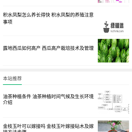
积水凤梨怎么养长得快 积水凤梨的养殖注意
事项
露地西瓜如何高产 西瓜高产栽培技术及管理
但是买的一些碗莲的种子特别便宜，九块九好几十棵种
子，养到最后只能看“大荷叶”更别提看开花了。所以买碗莲的
本站推荐
时候一定要找正规的商家，真正碗莲的种子还是比较贵的。
油茶种植条件 油茶种植时间气候及生长环境
那碗莲如何种植？
介绍
1
2
3
4
下一页
金枝玉叶可以嫁接吗 金枝玉叶嫁接砧木及嫁