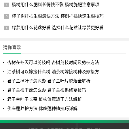
杨树用什么肥料长得快不裂 杨树施肥注意事项
柿子树扦插生根最快方法 柿树扦插快速生根技巧
绿萝用什么花盆好看 选择什么花盆让绿萝更好看
猜你喜欢
杏树在冬天可以剪枝吗 杏树剪枝时间及剪枝方法
油茶树可以嫁接什么树 油茶树嫁接树种及嫁接方
君子兰掉叶子怎么办 君子兰叶片脱落全解析
君子兰根干瘪怎么办 君子兰根系修复技巧
君子兰叶子长歪 植株偏冠矫正方法解析
佛座莲养护方法 佛座莲种植技巧详解