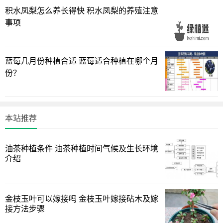
积水凤梨怎么养长得快 积水凤梨的养殖注意
后，可用1：6，1：8的比例，每7—10天追施一次。
事项
花芽分化前在追肥中适当加入O.5％的硫酸铵或过磷酸钙，
这对孕蕾开花有利。
蓝莓几月份种植合适 蓝莓适合种植在哪个月
开花前停止施肥，挂果以后需要大量的养分，要薄肥勤
份？
施，使之果色鲜艳，果实饱满。
本站推荐
油茶种植条件 油茶种植时间气候及生长环境
介绍
金枝玉叶可以嫁接吗 金枝玉叶嫁接砧木及嫁
接方法步骤