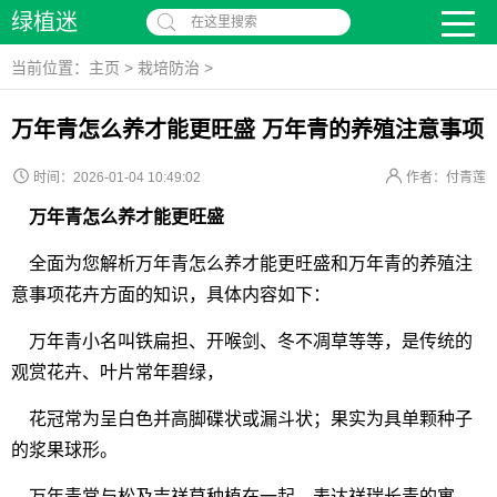
绿植迷
在这里搜索
当前位置：
主页
>
栽培防治
>
万年青怎么养才能更旺盛 万年青的养殖注意事项
时间：2026-01-04 10:49:02
作者：付青莲
万年青怎么养才能更旺盛
全面为您解析万年青怎么养才能更旺盛和万年青的养殖注
意事项花卉方面的知识，具体内容如下：
万年青小名叫铁扁担、开喉剑、冬不凋草等等，是传统的
观赏花卉、叶片常年碧绿，
花冠常为呈白色并高脚碟状或漏斗状；果实为具单颗种子
的浆果球形。
万年青常与松及吉祥草种植在一起，表达祥瑞长青的寓