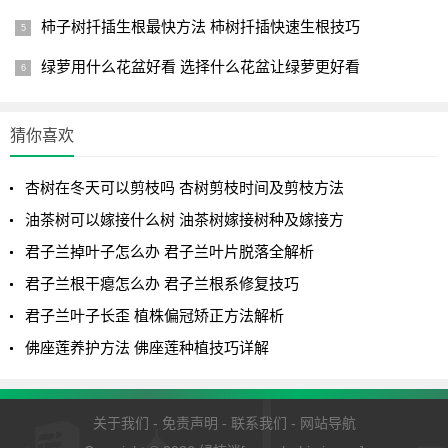
柿子树扦插生根最快方法 柿树扦插快速生根技巧
绿萝用什么花盆好看 选择什么花盆让绿萝更好看
猜你喜欢
杏树在冬天可以剪枝吗 杏树剪枝时间及剪枝方法
油茶树可以嫁接什么树 油茶树嫁接树种及嫁接方
君子兰掉叶子怎么办 君子兰叶片脱落全解析
君子兰根干瘪怎么办 君子兰根系修复技巧
君子兰叶子长歪 植株偏冠矫正方法解析
万年青具有较强的耐阴能力，喜欢在湿润半荫蔽，或散射
光照的环境里生长。
佛座莲养护方法 佛座莲种植技巧详解
如果大面积露地莳养，夏季要搭棚遮荫。
关于我们
-
免责声明
-
联系我们
-
网站导航
上述就是万年青怎么养才能更旺盛以及万年青的养殖注意