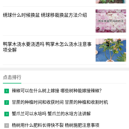
绣球什么时候换盆 绣球移栽换盆方法介绍
3.浇水方法
万年青系草本肉质根花卉。它既喜欢湿润又怕花盆积水，
鸭掌木浇水要浇透吗 鸭掌木怎么浇水注意事
所以浇水不能过多，
项全解
否则容易烂根。在冬季应控制浇水，周围温度太低时可以
每10天浇水一次。
点击排行
4.温度要求
辣椒可以在什么树上嫁接 哪些树种能嫁接辣椒？
它最适宜的生长温度为20—30℃，冬季7℃以上就能安全
越冬。
甘蔗的种植时间和收获时间 甘蔗的种植和收割时机
5.光照要求
蟹爪兰可以水培吗 蟹爪兰的水培方法讲解
杨树用什么肥料长得快不裂 杨树施肥注意事项