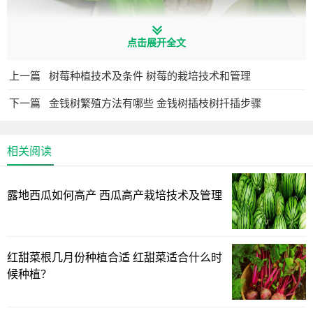
点击展开全文
1.土壤选择
上一篇
树莓种植技术及条件 树莓的栽培技术和管理
万年青的栽培基质可用腐殖土2份、森林腐叶土2份、砂质
下一篇
金钱树繁殖方法有哪些 金钱树插枝树扦插步骤
菜园土2份、炉碴灰2份和腐熟的厩肥2份配成。
上述五种基质，最好提前准备，在夏季用强阳光进行曝
相关阅读
晒，最后整细过筛便可上盆备用。
栽培时，盆底还要放一层基肥，如发酵腐熟的、用少量培
露地西瓜如何高产 西瓜高产栽培技术及管理
养土拌和的禽类干粪。
2.施肥方法
红甜菜根几月份种植合适 红甜菜适合什么时
万年青叶片肥厚，常年翠绿，需肥量大，在生季节每半月
候种植？
必须施一次腐熟的菜子饼、
肉骨头等沤制的有机液体肥料，每年春季出室莳养正常以