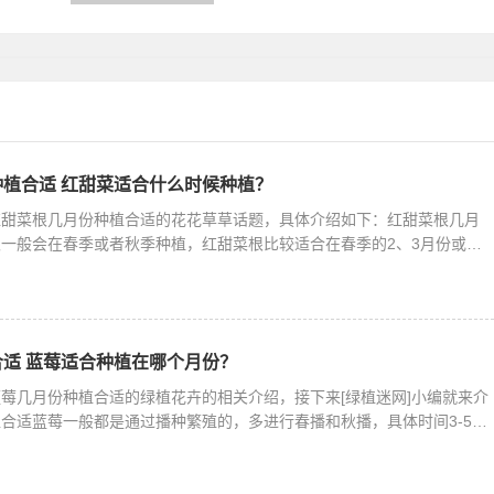
解。金
的花花草草话题，接下来绿植迷网小编
别的漂
就来介绍。土壤：养矮牵牛要选择疏松
植合适 红甜菜适合什么时候种植？
红甜菜根几月份种植合适的花花草草话题，具体介绍如下：红甜菜根几月
一般会在春季或者秋季种植，红甜菜根比较适合在春季的2、3月份或夏
适 蓝莓适合种植在哪个月份？
莓几月份种植合适的绿植花卉的相关介绍，接下来[绿植迷网]小编就来介
合适蓝莓一般都是通过播种繁殖的，多进行春播和秋播，具体时间3-5月