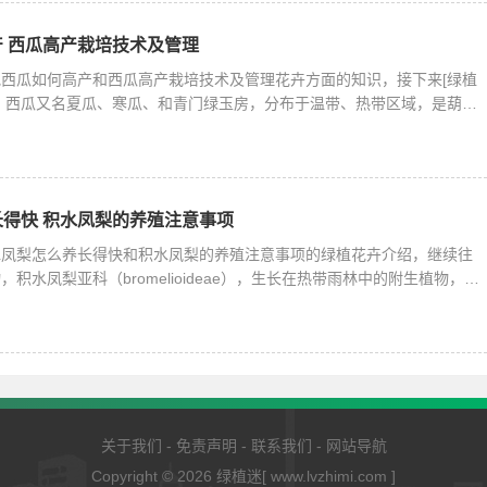
 西瓜高产栽培技术及管理
西瓜如何高产和西瓜高产栽培技术及管理花卉方面的知识，接下来[绿植
。西瓜又名夏瓜、寒瓜、和青门绿玉房，分布于温带、热带区域，是葫芦
得快 积水凤梨的养殖注意事项
水凤梨怎么养长得快和积水凤梨的养殖注意事项的绿植花卉介绍，继续往
积水凤梨亚科（bromelioideae），生长在热带雨林中的附生植物，属
关于我们
-
免责声明
-
联系我们
-
网站导航
Copyright © 2026
绿植迷
[ www.lvzhimi.com ]