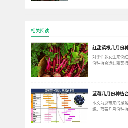
知识内容，接下来带大家一起了
鱼吊兰开花像美丽的小金鱼，特
相关阅读
红甜菜根几月份种
对于许多女生来说
份种植合适红甜菜根
季的7月份种
蓝莓几月份种植合
本文为您带来的是蓝
绍。蓝莓几月份种植
份或者是