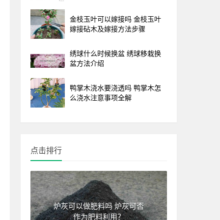
金枝玉叶可以嫁接吗 金枝玉叶
嫁接砧木及嫁接方法步骤
绣球什么时候换盆 绣球移栽换
盆方法介绍
鸭掌木浇水要浇透吗 鸭掌木怎
么浇水注意事项全解
点击排行
炉灰可以做肥料吗 炉灰可否
作为肥料利用？