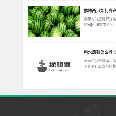
露地西瓜如何高产
全面的为您讲解露地
迷网]小编就来介绍
科西瓜属
积水凤梨怎么养长
全面的为您讲解积
下看吧！凤梨科植物，
最多但品种最