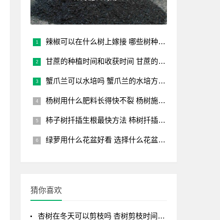
辣椒可以在什么树上嫁接 哪些树种能嫁接辣椒？
甘蔗的种植时间和收获时间 甘蔗的种植和收割时机
蟹爪兰可以水培吗 蟹爪兰的水培方法讲解
杨树用什么肥料长得快不裂 杨树施肥注意事项
柿子树扦插生根最快方法 柿树扦插快速生根技巧
绿萝用什么花盆好看 选择什么花盆让绿萝更好看
猜你喜欢
杏树在冬天可以剪枝吗 杏树剪枝时间及剪枝方法