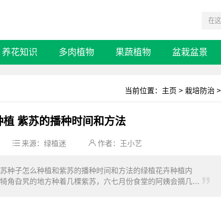
养花知识
多肉植物
果蔬植物
盆栽盆景
当前位置：
主页
>
栽培防治
>
种植 紫苏的播种时间和方法
来源：
绿植迷
作者：王小艺
苏种子怎么种植和紫苏的播种时间和方法的绿植花卉种植内
犄角旮旯的地方种着几棵紫苏，六七月份食堂的阿姨会摘几片
在炎热的季节吃上它真的特别爽口。