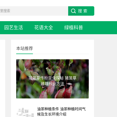
园艺生活
花语大全
绿植科普
本站推荐
猪笼草传粉昆虫探秘 猪笼草
雌雄辨别方法
油茶种植条件 油茶种植时间气
候及生长环境介绍