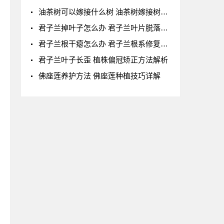
油茶树可以嫁接什么树 油茶树嫁接树种及嫁接方
君子兰掉叶子怎么办 君子兰叶片脱落全解析
君子兰根干瘪怎么办 君子兰根系修复技巧
君子兰叶子长歪 植株偏冠矫正方法解析
佛座莲养护方法 佛座莲种植技巧详解