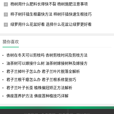
杨树用什么肥料长得快不裂 杨树施肥注意事项
柿子树扦插生根最快方法 柿树扦插快速生根技巧
绿萝用什么花盆好看 选择什么花盆让绿萝更好看
猜你喜欢
杏树在冬天可以剪枝吗 杏树剪枝时间及剪枝方法
油茶树可以嫁接什么树 油茶树嫁接树种及嫁接方
君子兰掉叶子怎么办 君子兰叶片脱落全解析
君子兰根干瘪怎么办 君子兰根系修复技巧
君子兰叶子长歪 植株偏冠矫正方法解析
佛座莲养护方法 佛座莲种植技巧详解