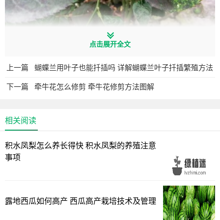
点击展开全文
上一篇
蝴蝶兰用叶子也能扦插吗 详解蝴蝶兰叶子扦插繁殖方法
下一篇
牵牛花怎么修剪 牵牛花修剪方法图解
相关阅读
积水凤梨怎么养长得快 积水凤梨的养殖注意
事项
灰霉病，是家庭养花中最常遇到的病害。通常在月季花和
绣球花上经常能见到，植物受到一些其他因素的影响，叶子
露地西瓜如何高产 西瓜高产栽培技术及管理
由绿色变成了灰色，原有绿色的叶子就像是发了霉一样，叶
片上会出现一些细细的绒毛，其实就是霉变的表现。