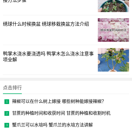
接方法步骤
绣球什么时候换盆 绣球移栽换盆方法介绍
鸭掌木浇水要浇透吗 鸭掌木怎么浇水注意事
灰霉病是由于很多个因素造成的，其主要的因素是由于花
项全解
土过于潮湿，空气不通透，产生了霉菌，霉菌对植物的叶子
造成了入侵，植物从而也就出现了灰霉病，叶片会逐渐的变
成灰色，时间久了会逐渐枯萎，导致植物的新叶子生长不出
点击排行
来，严重的影响生长和开花。
辣椒可以在什么树上嫁接 哪些树种能嫁接辣椒？
1
2
3
下一页
甘蔗的种植时间和收获时间 甘蔗的种植和收割时机
蟹爪兰可以水培吗 蟹爪兰的水培方法讲解