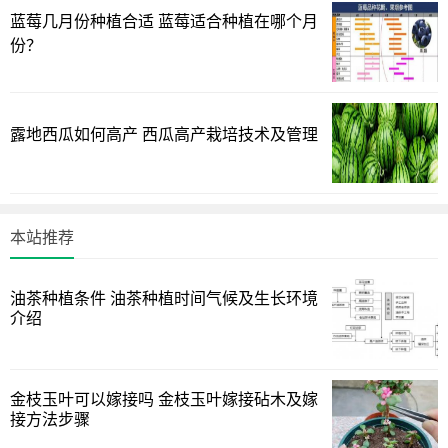
蓝莓几月份种植合适 蓝莓适合种植在哪个月
份？
露地西瓜如何高产 西瓜高产栽培技术及管理
本站推荐
3.土壤和肥料
奶油黄桃非常耐干旱和抗贫瘠，用疏松透气的土壤即可。
油茶种植条件 油茶种植时间气候及生长环境
土壤孔隙大、排水好，更能有利于根系的良好呼吸和生长。
介绍
可以用70%的颗粒土，再加入30%的多肉营养土，盆底应铺
上一层陶粒或碎瓦片来防止积水。
金枝玉叶可以嫁接吗 金枝玉叶嫁接砧木及嫁
光照充足的条件下可以不施肥，适当浇水也可以把叶片养
接方法步骤
得饱满。