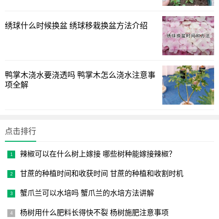
4.繁殖方法
绣球什么时候换盆 绣球移栽换盆方法介绍
奶油黄桃的根基部很容易出侧枝，出现群生现象，可以用
分株法来繁殖。
鸭掌木浇水要浇透吗 鸭掌木怎么浇水注意事
项全解
点击排行
辣椒可以在什么树上嫁接 哪些树种能嫁接辣椒？
甘蔗的种植时间和收获时间 甘蔗的种植和收割时机
蟹爪兰可以水培吗 蟹爪兰的水培方法讲解
杨树用什么肥料长得快不裂 杨树施肥注意事项