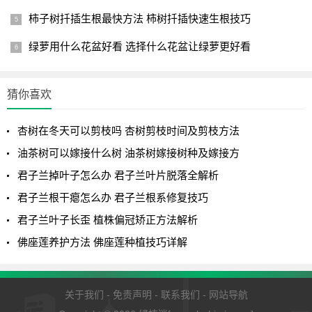
柿子树扦插生根最快方法 柿树扦插快速生根技巧
5.病虫害防护
绿萝用什么花盆好看 选择什么花盆让绿萝更好看
养护不当，奶油黄桃在夏季高温高湿环境中可能出现黑腐
病，土壤过湿还会导致叶片化水。如果茎杆变黑就要及时修
猜你喜欢
剪，并喷洒杀菌药剂及时防治。
杏树在冬天可以剪枝吗 杏树剪枝时间及剪枝方法
二、容易出状态
油茶树可以嫁接什么树 油茶树嫁接树种及嫁接方
多肉出状态，也就是出现缀化、出锦、群生、老桩或徒长
君子兰掉叶子怎么办 君子兰叶片脱落全解析
的状态。养护得当，奶油黄桃容易出状态，母株生出新分
君子兰根干瘪怎么办 君子兰根系修复技巧
株，形成群生。
君子兰叶子长歪 植株偏冠矫正方法解析
佛座莲养护方法 佛座莲种植技巧详解
在秋、冬季昼夜温差大时，通过节制浇水量，增加日照，
日照时间控制在4小时以上，不久叶片边缘颜色会变为桃子似
的粉色和黄色。
关于我们
-
免责声明
-
联系我们
-
网站导航
上述分享的奶油黄桃多肉怎么养以及详解黄桃养殖方法的