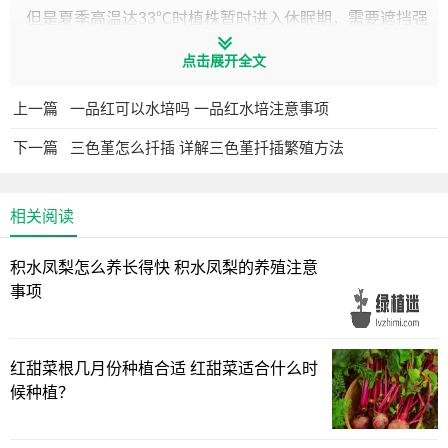
但是夏季高温达33℃时植株暂时进入休眠期，需要遮挡强
光，并保持通风良好，还要适当降温。
点击展开全文
2.水分
上一篇
一品红可以水培吗 一品红水培注意事项
浇水要等到干透再浇透，浇水量要适中，不能让土壤过干
下一篇
三色堇怎么扦插 详解三色堇扦插繁殖方法
过湿，一般间隔7天喷少量的水到盆土上。适当控水，能让奶
油黄桃的叶片长得更饱满肥厚。
相关阅读
夏季要在盆土干燥后控水10天再浇水。冬季生长缓慢，浇
水要很少，气温低于5℃时，为了防止冻伤根部或沤根，要保
积水凤梨怎么养长得快 积水凤梨的养殖注意
持土壤干燥。
事项
红甜菜根几月份种植合适 红甜菜适合什么时
候种植？