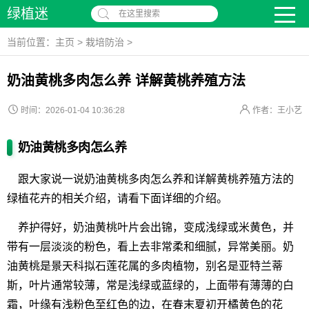
绿植迷
在这里搜索
当前位置：
主页
>
栽培防治
>
奶油黄桃多肉怎么养 详解黄桃养殖方法
时间：2026-01-04 10:36:28
作者：王小艺
奶油黄桃多肉怎么养
跟大家说一说奶油黄桃多肉怎么养和详解黄桃养殖方法的
绿植花卉的相关介绍，请看下面详细的介绍。
养护得好，奶油黄桃叶片会出锦，变成浅绿或米黄色，并
带有一层淡淡的粉色，看上去非常柔和细腻，异常美丽。奶
油黄桃是景天科拟石莲花属的多肉植物，别名是亚特兰蒂
斯，叶片通常较薄，常是浅绿或蓝绿的，上面带有薄薄的白
霜，叶缘有浅粉色至红色的边，在春末夏初开橘黄色的花