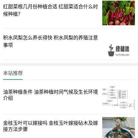
红甜菜根几月份种植合适 红甜菜适合什么时
候种植？
积水凤梨怎么养长得快 积水凤梨的养殖注意
事项
本站推荐
油茶种植条件 油茶种植时间气候及生长环境
介绍
3、光照：天堂鸟喜光，生长过程保证每天都有充足的光
照，保持在8小时以上的光照时间，才能促进植株生长茂盛，
金枝玉叶可以嫁接吗 金枝玉叶嫁接砧木及嫁
开花又大又鲜艳。家里的天堂鸟尽量放在向阳的位置养，可
接方法步骤
使植株枝条粗壮，叶片硕大翠绿。