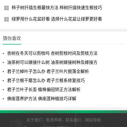
柿子树扦插生根最快方法 柿树扦插快速生根技巧
绿萝用什么花盆好看 选择什么花盆让绿萝更好看
猜你喜欢
杏树在冬天可以剪枝吗 杏树剪枝时间及剪枝方法
油茶树可以嫁接什么树 油茶树嫁接树种及嫁接方
君子兰掉叶子怎么办 君子兰叶片脱落全解析
君子兰根干瘪怎么办 君子兰根系修复技巧
君子兰叶子长歪 植株偏冠矫正方法解析
佛座莲养护方法 佛座莲种植技巧详解
关于我们
-
免责声明
-
联系我们
-
网站导航