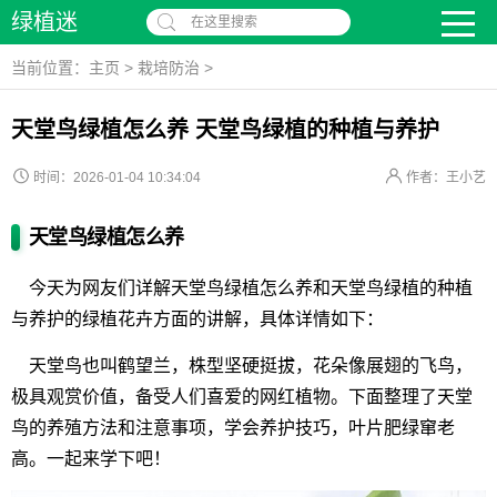
绿植迷
在这里搜索
当前位置：
主页
>
栽培防治
>
天堂鸟绿植怎么养 天堂鸟绿植的种植与养护
时间：2026-01-04 10:34:04
作者：王小艺
天堂鸟绿植怎么养
今天为网友们详解天堂鸟绿植怎么养和天堂鸟绿植的种植
与养护的绿植花卉方面的讲解，具体详情如下：
天堂鸟也叫鹤望兰，株型坚硬挺拔，花朵像展翅的飞鸟，
极具观赏价值，备受人们喜爱的网红植物。下面整理了天堂
鸟的养殖方法和注意事项，学会养护技巧，叶片肥绿窜老
高。一起来学下吧！