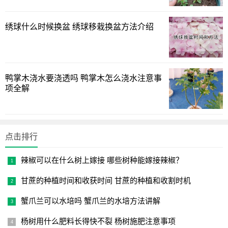
2. 常用浇水方式对比
绣球什么时候换盆 绣球移栽换盆方法介绍
（1）环状沟灌：
- 树冠投影处开挖环形沟
- 沟宽30cm，深20-25cm
鸭掌木浇水要浇透吗 鸭掌木怎么浇水注意事
- 水流缓慢渗透，节水效果好
项全解
（2）滴灌系统：
- 每株布置2-4个滴头
- 每小时流量2-4升
点击排行
- 适合规模化种植园
辣椒可以在什么树上嫁接 哪些树种能嫁接辣椒？
（3）喷灌方式：
甘蔗的种植时间和收获时间 甘蔗的种植和收割时机
- 夏季高温时可降温增湿
蟹爪兰可以水培吗 蟹爪兰的水培方法讲解
- 避免花期使用可能影响授粉
杨树用什么肥料长得快不裂 杨树施肥注意事项
- 水资源浪费相对较大