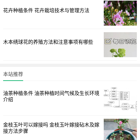
- 果实成熟期（9月）：减少供水，提高糖度
花卉种植条件 花卉栽培技术与管理方法
- 采后浇水（10月）：浇足越冬水
（4）冬季控水：11月至次年2月基本停止浇水，特别干旱时
才少量补水
木本绣球花的养殖方法和注意事项有哪些
2. 天气因素调整
- 连续晴天超过7天需及时补水
- 雨后注意观察土壤湿度，避免盲目浇水
本站推荐
- 高温干旱天气（35℃以上）可适当增加浇水频次
三、科学浇水方法详解
油茶种植条件 油茶种植时间气候及生长环境
介绍
1. 浇水量的控制标准
- 幼苗期（1-3年）：每次15-20升/株
- 结果树（4年以上）：每次30-50升/株
金枝玉叶可以嫁接吗 金枝玉叶嫁接砧木及嫁
- 沙质土壤：少量多次，每次浇水后可渗透至40cm深度
接方法步骤
- 粘重土壤：间隔期延长，但每次要浇透