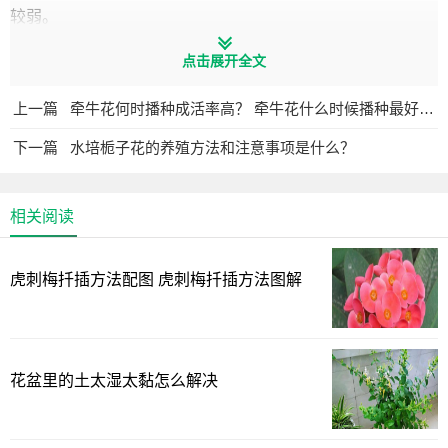
较弱。
2. 水分需求规律：春季萌芽期需水量较大，花期需适度控
点击展开全文
水，果实膨大期需水量最大，成熟期又要适当减少水分。
3. 耐旱性表现：成年石榴树可耐受短期干旱，但长期缺水会
上一篇
牵牛花何时播种成活率高？ 牵牛花什么时候播种最好活？
导致落花落果、果实品质下降。
下一篇
水培栀子花的养殖方法和注意事项是什么？
二、石榴树浇水最佳时间节点
1. 季节性浇水安排
相关阅读
（1）春季浇水：
- 发芽前（3月上中旬）：浇透解冻水，促进萌芽整齐
虎刺梅扦插方法配图 虎刺梅扦插方法图解
- 新梢生长期（4月）：保持土壤湿润，间隔10-15天浇一次
（2）夏季关键期：
- 花期（5-6月）：适当减少浇水，避免落花
- 幼果期（6月下旬）：恢复正常浇水
花盆里的土太湿太黏怎么解决
- 果实膨大期（7-8月）：需水量最大，每7-10天浇一次
（3）秋季管理：