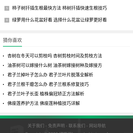
柿子树扦插生根最快方法 柿树扦插快速生根技巧
3. 特殊时期浇水技巧
绿萝用什么花盆好看 选择什么花盆让绿萝更好看
（1）花期控水：
- 开花前10天开始减少供水
- 保持土壤相对湿度在50-60%
猜你喜欢
- 避免中午高温时段浇水
杏树在冬天可以剪枝吗 杏树剪枝时间及剪枝方法
（2）果实膨大期：
油茶树可以嫁接什么树 油茶树嫁接树种及嫁接方
- 保持土壤湿润但不积水
君子兰掉叶子怎么办 君子兰叶片脱落全解析
- 结合追肥进行浇水
君子兰根干瘪怎么办 君子兰根系修复技巧
- 缺水会导致果实开裂
君子兰叶子长歪 植株偏冠矫正方法解析
佛座莲养护方法 佛座莲种植技巧详解
（3）越冬水管理：
- 霜冻前10-15天浇透
- 水量要比平时增加30%
关于我们
-
免责声明
-
联系我们
-
网站导航
- 浇后及时松土保墒