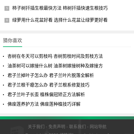
柿子树扦插生根最快方法 柿树扦插快速生根技巧
绿萝用什么花盆好看 选择什么花盆让绿萝更好看
猜你喜欢
杏树在冬天可以剪枝吗 杏树剪枝时间及剪枝方法
油茶树可以嫁接什么树 油茶树嫁接树种及嫁接方
君子兰掉叶子怎么办 君子兰叶片脱落全解析
君子兰根干瘪怎么办 君子兰根系修复技巧
君子兰叶子长歪 植株偏冠矫正方法解析
佛座莲养护方法 佛座莲种植技巧详解
关于我们
-
免责声明
-
联系我们
-
网站导航