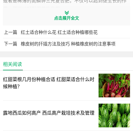
或者是稀薄的氮磷钾三元复合肥，不仅可以起到促生长的作
用，还可以起到促花的作用。
点击展开全文
3、吊兰。吊兰在春夏生长旺盛期的的时候，会长出很多的
小植株，这些小的植株像折纸鹤一样，所以吊兰又叫折鹤
上一篇
红土适合种什么花 红土适合种植哪些花
兰。吊兰的叶片好像兰花的叶子一样，碧绿纤长，垂吊起来
下一篇
橡皮树的扦插方法及技巧 种植橡皮树的注意事项
的时候，清风徐来，折鹤兰给人灵动飞舞的感觉，成为夏日
一道靓丽的风景线。吊兰的养殖方法很简单，只要土壤干
燥，以后浇一次透水。平常的时候养在散时光的地方，生长
相关阅读
旺盛期的时候，隔20到30天左右，施一次稀薄的氮磷钾，三
红甜菜根几月份种植合适 红甜菜适合什么时
元复合肥，就可以把吊兰养得很好。
候种植？
以上[绿植迷网]介绍的夏季适合种什么植物 夏季种植哪些植
物好的全面知识讲解，希望能帮到您。
露地西瓜如何高产 西瓜高产栽培技术及管理