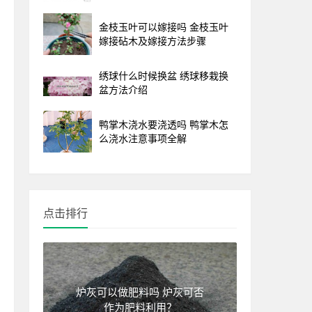
金枝玉叶可以嫁接吗 金枝玉叶
嫁接砧木及嫁接方法步骤
绣球什么时候换盆 绣球移栽换
盆方法介绍
鸭掌木浇水要浇透吗 鸭掌木怎
么浇水注意事项全解
点击排行
炉灰可以做肥料吗 炉灰可否
作为肥料利用？