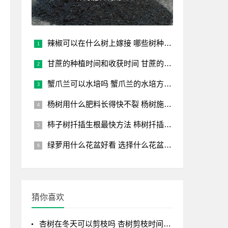
辣椒可以在什么树上嫁接 哪些树种能嫁接辣椒？
甘蔗的种植时间和收获时间 甘蔗的种植和收割时机
蟹爪兰可以水培吗 蟹爪兰的水培方法讲解
杨树用什么肥料长得快不裂 杨树施肥注意事项
柿子树扦插生根最快方法 柿树扦插快速生根技巧
绿萝用什么花盆好看 选择什么花盆让绿萝更好看
猜你喜欢
杏树在冬天可以剪枝吗 杏树剪枝时间及剪枝方法