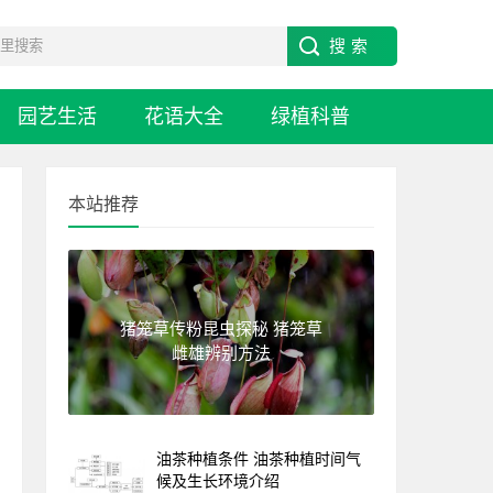
园艺生活
花语大全
绿植科普
本站推荐
猪笼草传粉昆虫探秘 猪笼草
雌雄辨别方法
油茶种植条件 油茶种植时间气
候及生长环境介绍