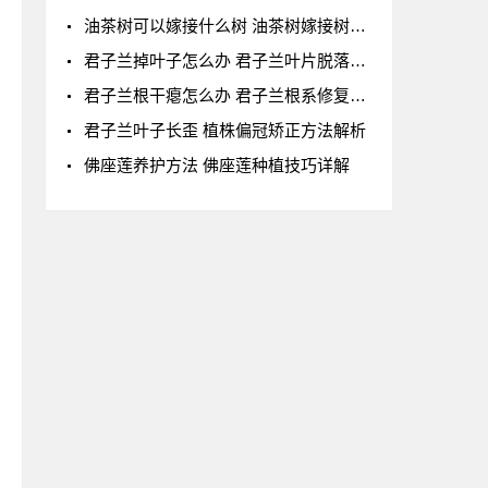
油茶树可以嫁接什么树 油茶树嫁接树种及嫁接方
君子兰掉叶子怎么办 君子兰叶片脱落全解析
君子兰根干瘪怎么办 君子兰根系修复技巧
君子兰叶子长歪 植株偏冠矫正方法解析
佛座莲养护方法 佛座莲种植技巧详解