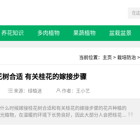
养花知识
多肉植物
果蔬植物
盆栽盆景
当前位置：
主页
>
栽培防治
>
花树合适 有关桂花的嫁接步骤
来源：
绿植迷
作者：王小艺
什么时候嫁接桂花树合适和有关桂花的嫁接步骤的花卉种植的
光植物，在温暖的环境下长势良好，因此大部分人会把桂花的