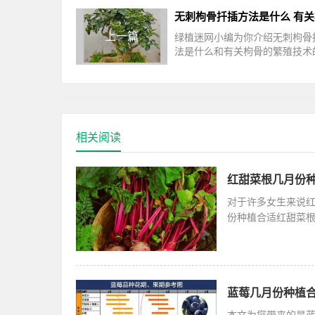
上一篇
绿植迷网小编为你介绍无刺枸骨
法是什么和有关枸骨的繁殖技术
养殖相关话题，接下来就是全面
有刺构骨和无刺构骨的嫁接造型
相关阅读
红甜菜根几月份种
对于许多女生来说
份种植合适红甜菜根
季的7月份种
蓝莓几月份种植合
本文为您带来的是蓝