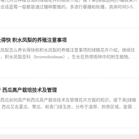
合适蓝莓一般都是通过播种繁殖的，多进行春播和秋播，具体时间3-5月
得快 积水凤梨的养殖注意事项
水凤梨怎么养长得快和积水凤梨的养殖注意事项的绿植花卉介绍，继续往
积水凤梨亚科（bromelioideae），生长在热带雨林中的附生植物，属
 西瓜高产栽培技术及管理
西瓜如何高产和西瓜高产栽培技术及管理花卉方面的知识，接下来[绿植
。西瓜又名夏瓜、寒瓜、和青门绿玉房，分布于温带、热带区域，是葫芦