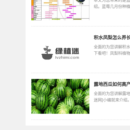
绍。蓝莓几月份种植
份或者是
积水凤梨怎么养长
全面的为您讲解积
下看吧！凤梨科植物，
最多但品种最
露地西瓜如何高产
全面的为您讲解露地
迷网]小编就来介绍
科西瓜属