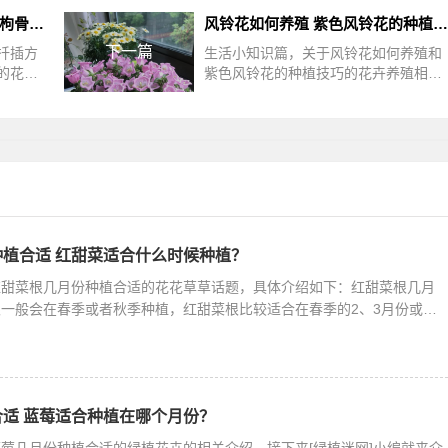
无刺枸骨扦插方法是什么 有关枸骨的繁殖技术
风铃花如何养殖 紫色风铃花的种植技巧
下一篇
扦插方
生活小知识篇，关于风铃花如何养殖和
的花卉
紫色风铃花的种植技巧的花卉养殖相关
介绍。
话题，接下来绿植迷网站点小编为网友
方法无
介绍。最近去朋友串门的时候，看到她
植合适 红甜菜适合什么时候种植？
红甜菜根几月份种植合适的花花草草话题，具体介绍如下：红甜菜根几月
一般会在春季或者秋季种植，红甜菜根比较适合在春季的2、3月份或夏
适 蓝莓适合种植在哪个月份？
莓几月份种植合适的绿植花卉的相关介绍，接下来[绿植迷网]小编就来介