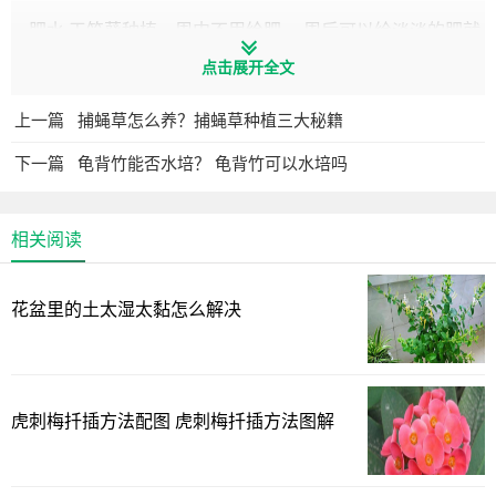
肥水,天竺葵种植一周内不用给肥,一周后可以给淡淡的肥就
行了，如果能测出来EC值1.0-1.2最好。第三周后可以提高到
点击展开全文
2.0，最高不要超过2.5。
上一篇
捕蝇草怎么养？捕蝇草种植三大秘籍
当新的叶片长出来后,至6-7片叶的时候(蔓生的四五片就可
下一篇
龟背竹能否水培？ 龟背竹可以水培吗
以摘心了) 就可以摘心了，搞心至少要搞掉一片叶子，别只摘
一点点心，顶端优势还是没有去掉白搭，别不舍得哦，天竺
葵花多每两片中子都会有一个花蕾，初期别舍不得摘哦，如
相关阅读
果一开始就让它长花，就不容易长大了，尤其是蔓生的品
种，花一出来就应该摘掉，这点很重要。
花盆里的土太湿太黏怎么解决
虎刺梅扦插方法配图 虎刺梅扦插方法图解