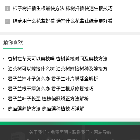
顶,就是当侧枝长出三至四片叶子时,再把芯摘掉,当完成第二次
柿子树扦插生根最快方法 柿树扦插快速生根技巧
去顶后,你就会得到丰满的株型了,这时候,再加强肥水,不出一
个月,你就会得到满意的收获.
绿萝用什么花盆好看 选择什么花盆让绿萝更好看
5.病虫害问题:
猜你喜欢
灰霉病容易发生在夜间温度低于18度的时候,所以,一般来
说,夏天的天竺葵没什么病害,反而是冬天的阴冷天气时,最容易
杏树在冬天可以剪枝吗 杏树剪枝时间及剪枝方法
发生灰霉病.解决办法是,每一个月,给土壤中灌一些百菌清,就
油茶树可以嫁接什么树 油茶树嫁接树种及嫁接方
可以大大减少病害的发生.至于虫害,一般不会大发生,但也要注
君子兰掉叶子怎么办 君子兰叶片脱落全解析
意观察,尤其是叶背部,如果发现有红蜘蛛,蓟马等小动物时,不
君子兰根干瘪怎么办 君子兰根系修复技巧
要手软,杀杀杀!!!
君子兰叶子长歪 植株偏冠矫正方法解析
6.度夏问题:
佛座莲养护方法 佛座莲种植技巧详解
天竺葵不喜高温,如果温度太高,例如上海的夏天.在夜间温度
超过26度的时候,天竺葵的大多数品种,新叶会变黄,部份蔓生
关于我们
-
免责声明
-
联系我们
-
网站导航
型天竺葵甚至是新叶发白,这时天竺葵基本停止生长,主要原因