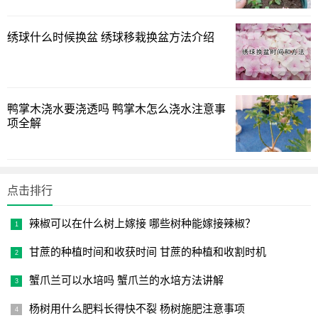
涝最为适宜,每周应让土壤适当干一次,这样,根系就不容易发
黄,根会长得更壮.
绣球什么时候换盆 绣球移栽换盆方法介绍
3.土壤酸碱度问题:
一般的草炭土,营养土,园艺土,PH值都在6.5-7.5之间,属于中
性土壤.而天竺葵最适宜的PH值为5.5-6.0之间.有条件的花友,
鸭掌木浇水要浇透吗 鸭掌木怎么浇水注意事
项全解
可以适当加些柠檬酸来调节土壤酸碱度,这样,花的生长速度,肯
定要比没有调节过的要强,而且,由于铁镁等其它营养元素在低
PH下更容易吸收,所以苗苗会更健康.
点击排行
4.打顶问题:
一般天竺葵五至六片有效叶子时,在生长旺盛的情况下打顶,
辣椒可以在什么树上嫁接 哪些树种能嫁接辣椒？
去掉一叶一芯,留下四至五片大叶,打顶后,加强肥水管理,一般
甘蔗的种植时间和收获时间 甘蔗的种植和收割时机
能长出3-4个强壮有侧枝,一盆15公分的花,如果种两株,第一次
蟹爪兰可以水培吗 蟹爪兰的水培方法讲解
打顶完成后,就可得到6-8个侧枝,如果你是一个心急的家伙,你
甚至可以让它开始长花了,不过,笔者建议,最好进行第二次去
杨树用什么肥料长得快不裂 杨树施肥注意事项