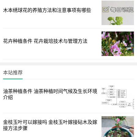
木本绣球花的养殖方法和注意事项有哪些
花卉种植条件 花卉栽培技术与管理方法
1.盆土选择问题:
土最好的是草炭,如果没有,也可以用椰康,蛭石,珍珠岩,还有
本站推荐
市场上的所谓营养土,也可以是多种混和,但一般不用泥土,因为
容易板结;盆的选择,五花8门的都可以用,就普通的15公分盆,笔
油茶种植条件 油茶种植时间气候及生长环境
者推荐种两株,这样,就容易丰满,可以提前出花,如超过20CM的
介绍
盆,建议种三株.
2.水份控制问题:
金枝玉叶可以嫁接吗 金枝玉叶嫁接砧木及嫁
接方法步骤
在苗苗定植一周后,就不再从叶面浇水了,土壤中保持润而不