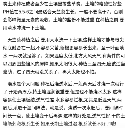
炭土来种植或者至少在土壤里掺些草炭，土壤的略酸性好些
PH值在5.5-6之间最适合天竺葵生长，一般不要高于7，否则
会影响微量元素的吸收，土壤的盐份不能过重,在种植之前,要
用清水冲洗一下土壤。
天竺葵种植之后,要用大水洗一下土壤,这样土壤才能与根尖
彻底融合在一起,不容易呆苗,新根更容易长出来，至于叶面喷
水,一两次就足够了，如果温度太低,北方大风天气,有条件的可
以四周围些挡风的屏障,如果太阳很大,种植三至四天,应该适当
遮荫，过了四天就没关系了，再大太阳也不怕。
浇水是个大问题,种植后浇透水后,一般两天后才浇一次就行
了,开始两周,保持土壤湿润很重要,但是也不能浇水太多,这样
容易使土壤板结,透气性差,水多容易烂根,尤其是低温天气,两
周后,采取干湿间隔法，就是说，浇透一次水肥后，要间隔时
间长一点，使土壤变干后再浇,这样的好处是,透气性好,干的土
壤能刺激根系生长,如果长期土壤过湿,根系就长不好了哦!