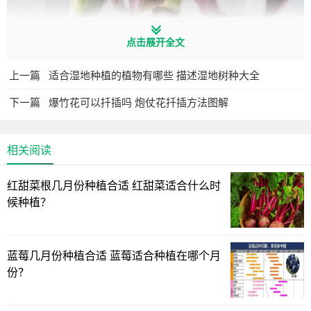
点击展开全文
上一篇
适合湿地种植的植物有哪些 描述湿地树种大全
下一篇
爆竹花可以扦插吗 炮仗花扦插方法图解
相关阅读
红甜菜根几月份种植合适 红甜菜适合什么时
有些朋友养植物总是养不好，就是因为忽略了植物的习
候种植？
性，没有给它晒阳光，如果是习惯在家里面养植物，建议养
一些比较耐阴的植物，比较好养活，比如今天推荐的紫背万
年青，就是这样一种适合养在家里的植物。
蓝莓几月份种植合适 蓝莓适合种植在哪个月
份？