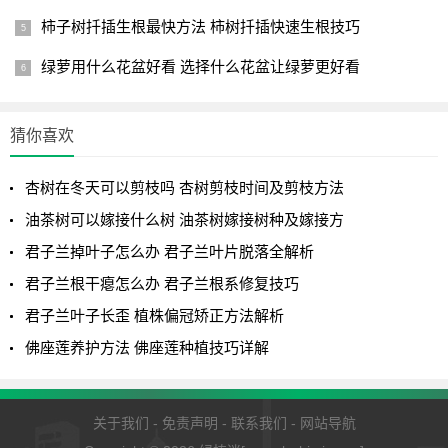
柿子树扦插生根最快方法 柿树扦插快速生根技巧
绿萝用什么花盆好看 选择什么花盆让绿萝更好看
1.注意紫背万年青的光照
首先就是光照，虽然说紫背万年青对光照的需求并不高，
猜你喜欢
有些时候光照多了，反而对紫背万年青不好，容易把紫背万
年青的叶子给晒伤，但是你要说不给紫背万年青晒阳光，它
杏树在冬天可以剪枝吗 杏树剪枝时间及剪枝方法
的叶子的颜色也会长得并不是那么鲜艳好看，所以建议有时
油茶树可以嫁接什么树 油茶树嫁接树种及嫁接方
候还是把自家的紫背万年青放到外面去晒晒温和的阳光还是
君子兰掉叶子怎么办 君子兰叶片脱落全解析
挺好的。
君子兰根干瘪怎么办 君子兰根系修复技巧
1
2
下一页
君子兰叶子长歪 植株偏冠矫正方法解析
佛座莲养护方法 佛座莲种植技巧详解
关于我们
-
免责声明
-
联系我们
-
网站导航