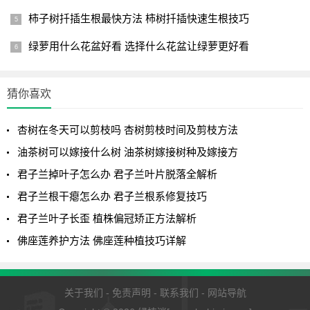
柿子树扦插生根最快方法 柿树扦插快速生根技巧
绿萝用什么花盆好看 选择什么花盆让绿萝更好看
猜你喜欢
杏树在冬天可以剪枝吗 杏树剪枝时间及剪枝方法
油茶树可以嫁接什么树 油茶树嫁接树种及嫁接方
君子兰掉叶子怎么办 君子兰叶片脱落全解析
君子兰根干瘪怎么办 君子兰根系修复技巧
君子兰叶子长歪 植株偏冠矫正方法解析
佛座莲养护方法 佛座莲种植技巧详解
关于我们
-
免责声明
-
联系我们
-
网站导航