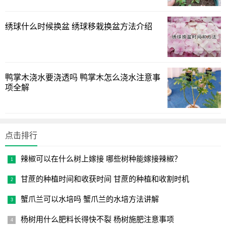
水培绿萝要注意植株的根系，它在水里根系生长会很快，
绣球什么时候换盆 绣球移栽换盆方法介绍
若根系生长比较长就要适当的剪短。另外，根系在水中容易
腐烂，发现烂根后需要将根系清洗干净，并将烂掉的部位剪
掉，可用高锰酸钾进行消毒。
上述分享的绿萝可以水养吗以及详解绿萝的水培技巧的详
鸭掌木浇水要浇透吗 鸭掌木怎么浇水注意事
项全解
细讲解，希望本文能给你带来绿植管理上的帮助！
点击排行
辣椒可以在什么树上嫁接 哪些树种能嫁接辣椒？
甘蔗的种植时间和收获时间 甘蔗的种植和收割时机
蟹爪兰可以水培吗 蟹爪兰的水培方法讲解
杨树用什么肥料长得快不裂 杨树施肥注意事项