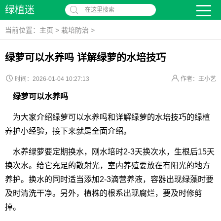
绿植迷
在这里搜索
当前位置：
主页
>
栽培防治
>
绿萝可以水养吗 详解绿萝的水培技巧
时间：2026-01-04 10:27:13
作者：王小艺
绿萝可以水养吗
为大家介绍绿萝可以水养吗和详解绿萝的水培技巧的绿植
养护小经验，接下来就是全面介绍。
水养绿萝要定期换水，刚水培时2-3天换次水，生根后15天
换次水。给它充足的散射光，室内养殖要放在有阳光的地方
养护。换水的同时适当添加2-3滴营养液，容器出现绿藻时要
及时清洗干净。另外，植株的根系出现腐烂，要及时修剪
掉。