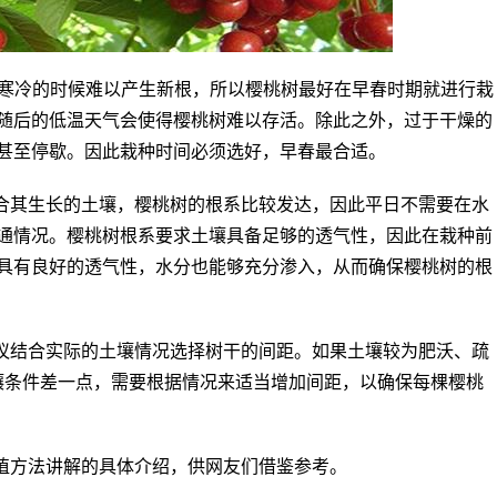
气寒冷的时候难以产生新根，所以樱桃树最好在早春时期就进行栽
随后的低温天气会使得樱桃树难以存活。除此之外，过于干燥的
甚至停歇。因此栽种时间必须选好，早春最合适。
合其生长的土壤，樱桃树的根系比较发达，因此平日不需要在水
通情况。樱桃树根系要求土壤具备足够的透气性，因此在栽种前
具有良好的透气性，水分也能够充分渗入，从而确保樱桃树的根
议结合实际的土壤情况选择树干的间距。如果土壤较为肥沃、疏
土壤条件差一点，需要根据情况来适当增加间距，以确保每棵樱桃
植方法讲解的具体介绍，供网友们借鉴参考。