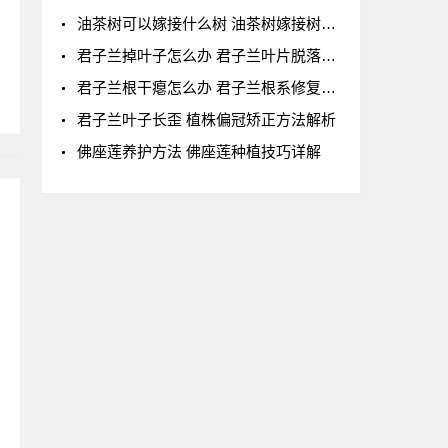
油茶树可以嫁接什么树 油茶树嫁接树种及嫁接方
君子兰掉叶子怎么办 君子兰叶片脱落全解析
君子兰根干瘪怎么办 君子兰根系修复技巧
君子兰叶子长歪 植株偏冠矫正方法解析
佛座莲养护方法 佛座莲种植技巧详解