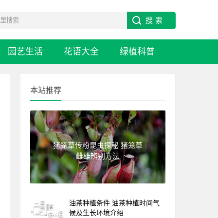
园艺生活
花语大全
绿植科普
本站推荐
猪笼草传粉昆虫探秘 猪笼草
雌雄辨别方法
油茶种植条件 油茶种植时间气
候及生长环境介绍