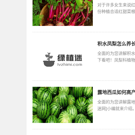
对于许多女生来说
份种植合适红甜菜根
季的7月份种
积水凤梨怎么养长
全面的为您讲解积
下看吧！凤梨科植物，
最多但品种最
露地西瓜如何高产
全面的为您讲解露地
迷网]小编就来介绍
科西瓜属