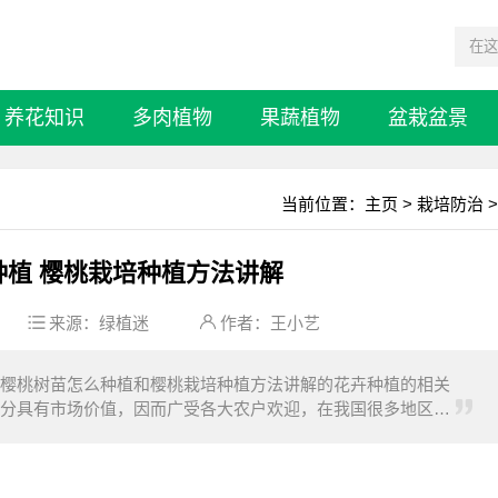
养花知识
多肉植物
果蔬植物
盆栽盆景
当前位置：
主页
>
栽培防治
>
种植 樱桃栽培种植方法讲解
来源：
绿植迷
作者：王小艺
樱桃树苗怎么种植和樱桃栽培种植方法讲解的花卉种植的相关
分具有市场价值，因而广受各大农户欢迎，在我国很多地区都
能生长。一般来讲