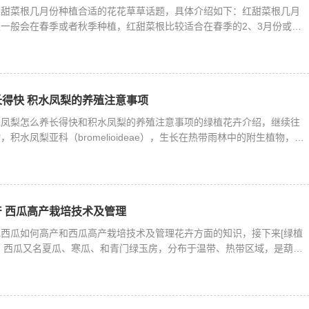
红甜菜根几月份种植合适的花花草草话题，具体介绍如下：红甜菜根几月
一般会在春季或者秋季种植，红甜菜根比较适合在春季的2、3月份或夏
得快 积水凤梨的养殖注意事项
水凤梨怎么养长得快和积水凤梨的养殖注意事项的绿植花卉介绍，继续往
积水凤梨亚科（bromelioideae），生长在热带雨林中的附生植物，属
 西瓜高产栽培技术及管理
西瓜如何高产和西瓜高产栽培技术及管理花卉方面的知识，接下来[绿植
。西瓜又名夏瓜、寒瓜、和青门绿玉房，分布于温带、热带区域，是葫芦