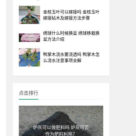
金枝玉叶可以嫁接吗 金枝玉叶
嫁接砧木及嫁接方法步骤
绣球什么时候换盆 绣球移栽换
盆方法介绍
鸭掌木浇水要浇透吗 鸭掌木怎
么浇水注意事项全解
点击排行
炉灰可以做肥料吗 炉灰可否
作为肥料利用？