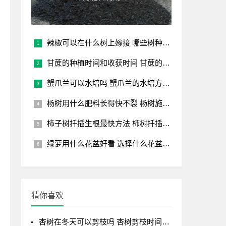
辣椒可以在什么树上嫁接 哪些树种能嫁接辣椒？
甘蔗的种植时间和收获时间 甘蔗的种植和收割时机
蟹爪兰可以水培吗 蟹爪兰的水培方法讲解
杨树用什么肥料长得快不裂 杨树施肥注意事项
柿子树扦插生根最快方法 柿树扦插快速生根技巧
绿萝用什么花盆好看 选择什么花盆让绿萝更好看
猜你喜欢
杏树在冬天可以剪枝吗 杏树剪枝时间及剪枝方法