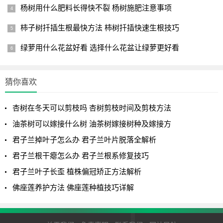
杨树用什么肥料长得快不裂 杨树施肥注意事项
柿子树扦插生根最快方法 柿树扦插快速生根技巧
绿萝用什么花盆好看 选择什么花盆让绿萝更好看
猜你喜欢
杏树在冬天可以剪枝吗 杏树剪枝时间及剪枝方法
油茶树可以嫁接什么树 油茶树嫁接树种及嫁接方
君子兰掉叶子怎么办 君子兰叶片脱落全解析
君子兰根干瘪怎么办 君子兰根系修复技巧
君子兰叶子长歪 植株偏冠矫正方法解析
佛座莲养护方法 佛座莲种植技巧详解