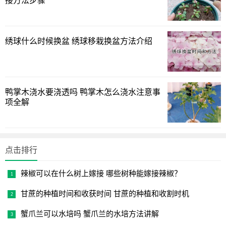
接方法步骤
样就会出现枯萎死亡的现象，夏季养护芍药需要适当为其采
取遮荫措施。
上面(绿植迷网)为您介绍的芍药喜光吗的全面方法讲解，希
绣球什么时候换盆 绣球移栽换盆方法介绍
望起一个抛砖引玉能解决您绿植中的问题吧。
鸭掌木浇水要浇透吗 鸭掌木怎么浇水注意事
项全解
点击排行
辣椒可以在什么树上嫁接 哪些树种能嫁接辣椒？
甘蔗的种植时间和收获时间 甘蔗的种植和收割时机
蟹爪兰可以水培吗 蟹爪兰的水培方法讲解