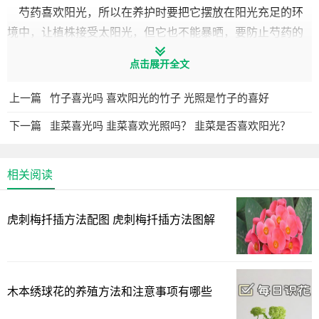
芍药喜欢阳光，所以在养护时要把它摆放在阳光充足的环
境中，让植株接受太阳光，但它也不能暴晒，要防止芍药的
植株和花朵直接接触阳光，这样才能保证它正常的生长。
点击展开全文
芍药喜光还是喜阴
上一篇
竹子喜光吗 喜欢阳光的竹子 光照是竹子的喜好
芍药喜光，也可以稍微耐半阴，但在阴暗的地方养会让芍
下一篇
韭菜喜光吗 韭菜喜欢光照吗？ 韭菜是否喜欢阳光？
药生长速度变慢，养护期间应有充足的光照，在冬季的时要
接受全天光照。
相关阅读
芍药耐阴
芍药耐阴，它的养护环境要求温和凉爽，春秋可多见太
虎刺梅扦插方法配图 虎刺梅扦插方法图解
阳，夏天高温时需要放置于半阴半阳处，宜栽培于肥沃、深
厚、排水良好而且疏松的沙质壤土中。
芍药光照要求
木本绣球花的养殖方法和注意事项有哪些
芍药喜阳光充足的环境，生长期每天至少要接受4小时的阳