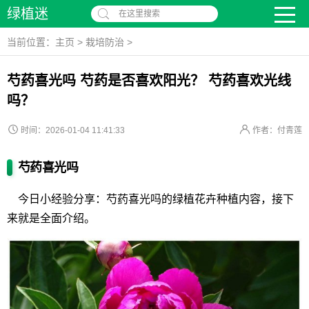
绿植迷
在这里搜索
当前位置：
主页
>
栽培防治
>
芍药喜光吗 芍药是否喜欢阳光？ 芍药喜欢光线
吗？
时间：2026-01-04 11:41:33
作者：付青莲
芍药喜光吗
今日小经验分享：芍药喜光吗的绿植花卉种植内容，接下
来就是全面介绍。