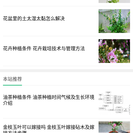
光照射，适宜生长温度为10 ～ 25 ℃之间，较耐寒，庭院地
栽的芍药夏季中午应遮阳。
花盆里的土太湿太黏怎么解决
芍药不见阳光
芍药不见阳光不行，它只有在阳光充足的环境下生长趋势
花卉种植条件 花卉栽培技术与管理方法
才会很好，而且它的生长环境要是温暖通风的，有充足的光
照，这样芍药就可以很好的生长了。
芍药怕阳光直射
本站推荐
芍药夏季怕阳光直射，它适宜栽在遮荫处，这样对它的生
长更好，芍药为肉质根，喜肥怕涝，在排水良好且含丰富庸
油茶种植条件 油茶种植时间气候及生长环境
殖质的沙质壤土中生长良好。
介绍
芍药晒太阳
芍药可以晒太阳，但是不能被暴晒，否则容易被灼伤，这
金枝玉叶可以嫁接吗 金枝玉叶嫁接砧木及嫁