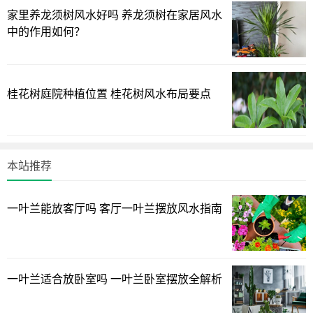
家里养龙须树风水好吗 养龙须树在家居风水
坐果率，而且结果类生长期比较长病虫害发生率高。所以既
中的作用如何？
浪费空间位置又不好管理不建议选择种植，叶类蔬菜更适合
阳台种植。
阳台上种菜讲究即能美化室内环璄又能采收，所以在阳台
桂花树庭院种植位置 桂花树风水布局要点
上种菜要提高蔬菜长势很重要，长的好才有利于欣赏价值，
而长势弱的蔬菜既不好采收又降低了观赏性。
阳台种菜首先准备各种容器，花盆，花缸，泡膜箱都可
本站推荐
以。准备肥沃的土壤，上足底肥，撒上种子，温度不低于20
度的情况下，蔬菜就能发芽生长。每天早晚关上窗户，中午
一叶兰能放客厅吗 客厅一叶兰摆放风水指南
太阳充足的情况下开窗通风换气。
其实，把蔬菜种好首先土壤是关键，阳台上使用的肥料就
要选择有机质丰富的土壤，追肥时要选择无味肥料防止污染
一叶兰适合放卧室吗 一叶兰卧室摆放全解析
室内空气。
在阳台上种植蔬菜完全是为了提高观赏价值，实用性比较