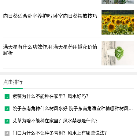
低，尤其是一些结果类蔬菜的观赏价值更高。但阳台上通风
向日葵适合卧室养护吗 卧室向日葵摆放技巧
效果稍差会影响坐果率，在开花期应进行人工授粉提高坐果
率。
以上是[www.lvzhimi.com]关于如何利用阳台种蔬菜的全部
内容，绿植爱好网友们不妨在这方面予以借鉴
满天星有什么功效作用 满天星药用插花价值
解析
点击排行
紫薇为什么不能种在家里？风水好吗？
院子东南角种什么树风水好 院子东南角适宜种植哪种树风水佳
艾草为啥不能种在家里？风水禁忌是什么？
门口为什么不让种冬青树？风水上有哪些说法？