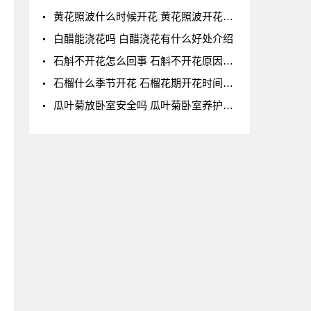
黄花照波什么时候开花 黄花照波开花时间及花语
白醋能浇花吗 白醋浇花有什么好处介绍
石斛不开花怎么回事 石斛不开花原因开花少的原
石榴什么季节开花 石榴花期开花时间详解
瓜叶菊放卧室安全吗 瓜叶菊卧室养护全解析