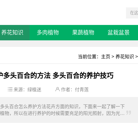
养花知识
多肉植物
果蔬植物
盆栽盆景
当前位置：
主页
>
养花知识
>
护多头百合的方法 多头百合的养护技巧
来源：
绿植迷
作者：付青莲
多头百合怎么养护方法花卉方面的知识，下面来一起了解一下
植物，所以在进行养护的时候需要充足的阳光照射，因为光照
育，在平时要有凉爽湿润的气候环境