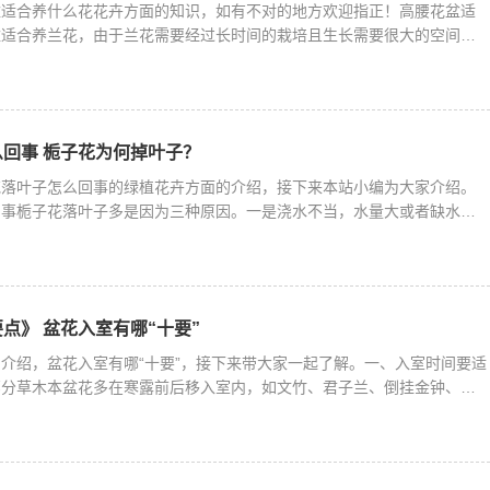
盆适合养什么花花卉方面的知识，如有不对的地方欢迎指正！高腰花盆适
盆适合养兰花，由于兰花需要经过长时间的栽培且生长需要很大的空间，
回事 栀子花为何掉叶子？
花落叶子怎么回事的绿植花卉方面的介绍，接下来本站小编为大家介绍。
回事栀子花落叶子多是因为三种原因。一是浇水不当，水量大或者缺水都
点》 盆花入室有哪“十要”
介绍，盆花入室有哪“十要”，接下来带大家一起了解。一、入室时间要适
部分草木本盆花多在寒露前后移入室内，如文竹、君子兰、倒挂金钟、橡