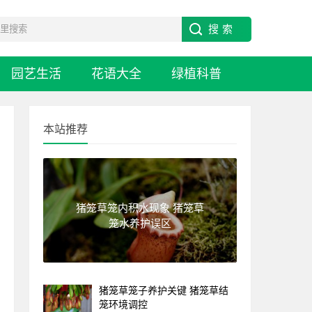
园艺生活
花语大全
绿植科普
本站推荐
猪笼草笼内积水现象 猪笼草
笼水养护误区
猪笼草笼子养护关键 猪笼草结
笼环境调控