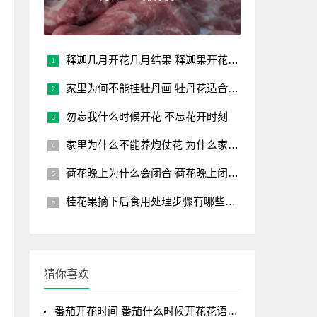
释迦几月开花几月结果 释迦果开花结果时间 释迦果花果成熟时
家里为何不能挂牡丹画 牡丹花适合什么属相
勿忘我什么时候开花 不忘花开时刻
家里为什么不能养炮仗花 为什么家里不适合种炮仗花？
荷花晚上为什么会闭合 荷花晚上闭合的原因 夜晚荷花闭合的原
桂花果摘下后食用处理步骤有哪些？可以直接吃吗？
猜你喜欢
番茄开花时间 番茄什么时候开花花语是什么？