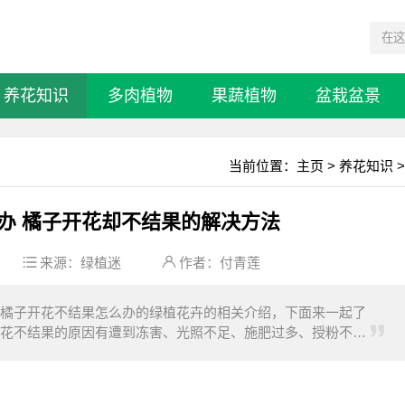
养花知识
多肉植物
果蔬植物
盆栽盆景
当前位置：
主页
>
养花知识
>
办 橘子开花却不结果的解决方法
来源：
绿植迷
作者：付青莲
橘子开花不结果怎么办的绿植花卉的相关介绍，下面来一起了
花不结果的原因有遭到冻害、光照不足、施肥过多、授粉不
提供充足的光照，注意避免盛夏的强光