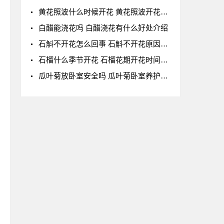
黄花照波什么时候开花 黄花照波开花时间及花语
白醋能浇花吗 白醋浇花有什么好处介绍
石斛不开花怎么回事 石斛不开花原因开花少的原
石榴什么季节开花 石榴花期开花时间详解
瓜叶菊放卧室安全吗 瓜叶菊卧室养护全解析