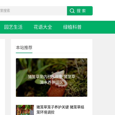
园艺生活
花语大全
绿植科普
本站推荐
猪笼草笼内积水现象 猪笼草
笼水养护误区
猪笼草笼子养护关键 猪笼草结
笼环境调控