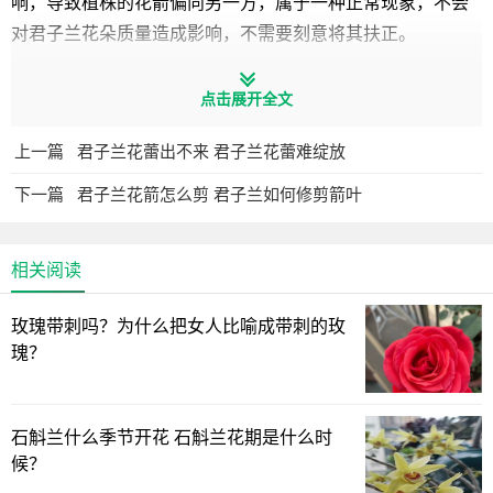
响，导致植株的花箭偏向另一方，属于一种正常现象，不会
对君子兰花朵质量造成影响，不需要刻意将其扶正。
2、 -- 光照条件 --
点击展开全文
君子兰喜散射光，害怕强光的直射，在养殖时需要将其放
上一篇
君子兰花蕾出不来 君子兰花蕾难绽放
置在树荫下养护，可以为植株提供充足的散射光照射，冬季
下一篇
君子兰花箭怎么剪 君子兰如何修剪箭叶
光照较弱，应该将君子兰移至室内阳台上接受阳光的直射。
3、 -- 追施化肥 --
相关阅读
君子兰喜肥，在养护期间应该为其每隔15到20天施撒一次
玫瑰带刺吗？为什么把女人比喻成带刺的玫
肥水，但是施肥的浓度不能过高，以免造成植株烧根，同时
瑰？
也不能太少，可能会导致君子兰养分不足出现叶片变窄的情
况。
石斛兰什么季节开花 石斛兰花期是什么时
4、 -- 温度环境 --
候？
君子兰喜温适宜生长在温暖的环境中，在养殖时需要为其