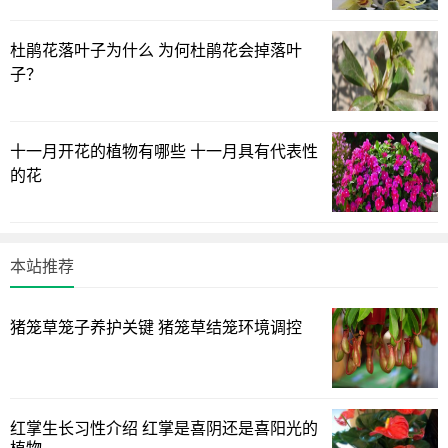
提供15到25度的温度环境，当气温低于10度时植株会停止设
杜鹃花落叶子为什么 为何杜鹃花会掉落叶
置，因此在冬季时可以将君子兰移至室内，帮助其顺利越
子？
冬。
以上绿植迷网[www.lvzhimi.com]介绍的君子兰花箭为什么
十一月开花的植物有哪些 十一月具有代表性
不正中间出来的详细讲解，仅供大家参考建议！
的花
本站推荐
猪笼草笼子养护关键 猪笼草结笼环境调控
红掌生长习性介绍 红掌是喜阴还是喜阳光的