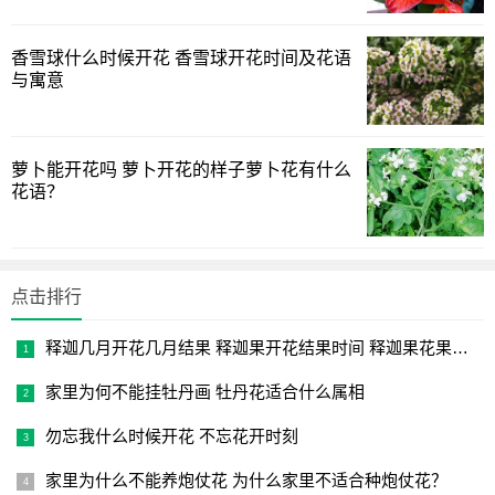
香雪球什么时候开花 香雪球开花时间及花语
仙人棒种植开花要点
与寓意
1、仙人棒开花并不容易，有的人养护三四年的时间才可看
到它开花，且开花的数量也比较少，不过可以确定它是能开
萝卜能开花吗 萝卜开花的样子萝卜花有什么
花的，且花色鲜艳，有观赏性。
花语？
2、养殖的时候要注意方法，平时多让它晒大太阳，给予足
够的光照时常，还要定期换土，保证养分足，这样管理才可
能会缩短开花时间。
点击排行
3、养殖仙人棒时，应使用排水性好的土壤，可以使用细沙
释迦几月开花几月结果 释迦果开花结果时间 释迦果花果成熟时
与土壤混合增强透气性，因为它喜欢干燥的环境，如果土壤
家里为何不能挂牡丹画 牡丹花适合什么属相
透气性不好，则可以导致根部积水，根部就容易发生腐烂，
冬季温度最好在20度左右，需要搬到室内养护。
勿忘我什么时候开花 不忘花开时刻
本文分享的仙人棒的花语与寓意、仙人棒开花时间，以及
家里为什么不能养炮仗花 为什么家里不适合种炮仗花？