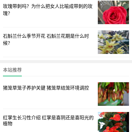
玫瑰带刺吗？为什么把女人比喻成带刺的玫
仙人棒开花的样子
瑰？
仙人棒是仙人掌科的一种植物，外形很像棍棒的形状，因
此叫做仙人棍，它是可以开花的，花色一般为红色，与植株
石斛兰什么季节开花 石斛兰花期是什么时
红绿相间，十分养眼。
候？
本站推荐
猪笼草笼子养护关键 猪笼草结笼环境调控
红掌生长习性介绍 红掌是喜阴还是喜阳光的
植物