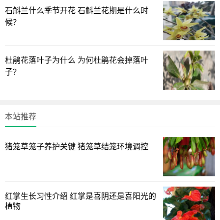
石斛兰什么季节开花 石斛兰花期是什么时
候？
杜鹃花落叶子为什么 为何杜鹃花会掉落叶
子？
四、水分
月季浇水宜干湿结合，秉持“不干不浇，浇则浇透”的原则，
保持土壤湿度以降低落花可能性。夏季高温时，要经常向叶
本站推荐
面喷水，尽量使空气湿度保持在70~80%，保持合适的温度和
湿度可以使月季全年开花。
猪笼草笼子养护关键 猪笼草结笼环境调控
五、肥料
月季对肥料的要求不高，但是要注意“薄肥多施”。平时可以
红掌生长习性介绍 红掌是喜阴还是喜阳光的
施加有机肥，或是中等浓度的腐熟液肥，这样有利于增强月
植物
季的越冬抗寒能力，从而促使月季在秋天大量开花。