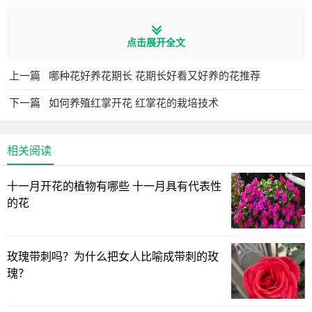
二、光照
点击展开全文
月季喜欢阳光，在春、秋两季需要保证每天3～4小时光照
上一篇
哪种花好养花期长 花期长好看又好养的花推荐
时间，这样可以促进植株光合作用从而增快生长速度。盛夏
期间应做适当遮荫，并保证良好的环境湿度和空气流通性，
下一篇
如何养殖红掌开花 红掌花的栽培技术
可以适时喷水用于清洗叶面，以保持其良好的生长状态。
三、 温度
相关阅读
月季虽耐寒但喜欢温暖的环境，20~27℃是大多数月季的
十一月开花的植物有哪些 十一月具有代表性
白昼最适温度，夜间最适温度为10~15℃。当盛夏环境温度
的花
持续高于30℃时，月季将进入半休眠状态，开花减少，品质
降低。当冬季温度低于5℃时月季休眠，低于零下15℃将面临
玫瑰带刺吗？为什么把女人比喻成带刺的玫
枯死的风险。
瑰？