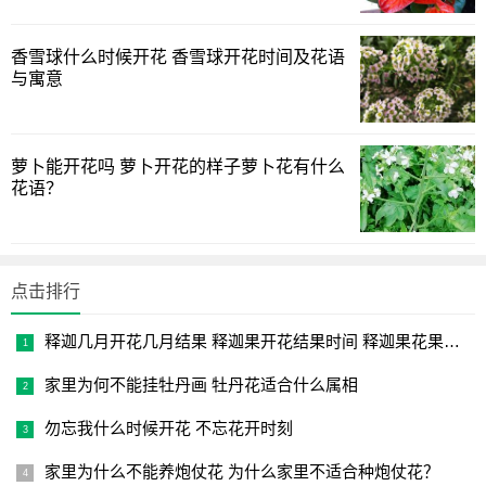
香雪球什么时候开花 香雪球开花时间及花语
与寓意
萝卜能开花吗 萝卜开花的样子萝卜花有什么
花语？
以上绿植迷网[www.lvzhimi.com]介绍的月季花怎么养比较
好、月季花日常养护技巧的全面方法讲解，希望起一个抛砖
引玉能解决您绿植中的问题吧。
点击排行
释迦几月开花几月结果 释迦果开花结果时间 释迦果花果成熟时
家里为何不能挂牡丹画 牡丹花适合什么属相
勿忘我什么时候开花 不忘花开时刻
家里为什么不能养炮仗花 为什么家里不适合种炮仗花？