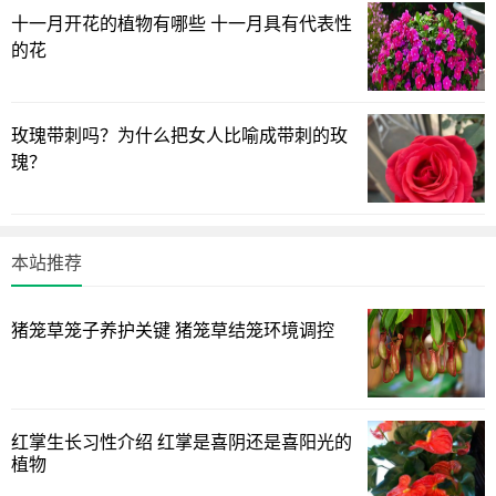
十一月开花的植物有哪些 十一月具有代表性
葱兰韭兰这两种植物合称风雨兰，因为它常常在春夏之际
的花
大雨过后突然的盛开。韭兰花形较大，呈粉红色或浓桃红
色，花瓣略弯垂，成株每个鳞茎都能开花，丛生的花团，在
艳阳下大放异彩，千娇百媚，人见人爱。
玫瑰带刺吗？为什么把女人比喻成带刺的玫
瑰？
花期：4－9月
日常养护：
风雨兰主要依靠分球繁殖，春天播种，养护得当的话可连
本站推荐
年开花，不用每年都挖出来。适应性强，喜阳但也耐半阴及
低湿环境，在窗台客厅等散光半阴环境下也能生长。
猪笼草笼子养护关键 猪笼草结笼环境调控
红掌生长习性介绍 红掌是喜阴还是喜阳光的
植物