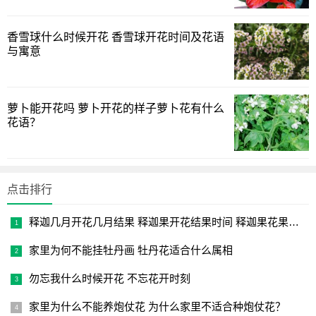
香雪球什么时候开花 香雪球开花时间及花语
与寓意
萝卜能开花吗 萝卜开花的样子萝卜花有什么
3.龙船花
花语？
龙船花又名仙丹花、百日红，为茜草科、龙船花属植物，
有些地方称它为木绣球。植株低矮，花叶秀美，花色丰富，
终年有花可赏，有红、橙、黄、白、双色等。
点击排行
花期：3-12月
释迦几月开花几月结果 释迦果开花结果时间 释迦果花果成熟时
日常养护：
家里为何不能挂牡丹画 牡丹花适合什么属相
龙船花喜湿怕干，茎叶生长期需充足水分，保持盆土湿
勿忘我什么时候开花 不忘花开时刻
润，有利于枝梢萌发和叶片生长。但长期过于湿润，容易引
家里为什么不能养炮仗花 为什么家里不适合种炮仗花？
起部分根系腐烂，影响生长和开花。如土壤过于干燥或时干