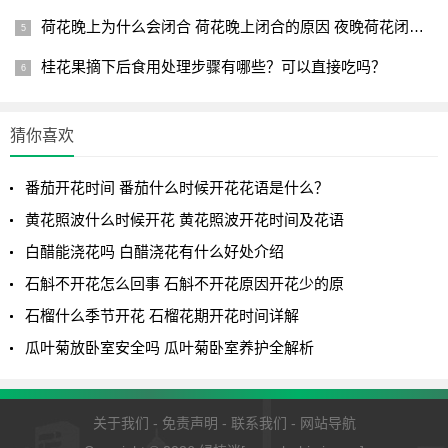
时湿，水份供给不及时，会产生落叶现象。
荷花晚上为什么会闭合 荷花晚上闭合的原因 夜晚荷花闭合的原
春、夏、秋季为龙船花生长开花期，应加强水肥管理，各
桂花果摘下后食用处理步骤有哪些？可以直接吃吗？
种有机肥料或无机复合肥均理想。如发现叶片淡绿、变溥且
缺乏光泽，开花少，花色较浅，则是光照不足，并非缺肥
猜你喜欢
水。
番茄开花时间 番茄什么时候开花花语是什么？
1
2
3
下一页
黄花照波什么时候开花 黄花照波开花时间及花语
白醋能浇花吗 白醋浇花有什么好处介绍
石斛不开花怎么回事 石斛不开花原因开花少的原
石榴什么季节开花 石榴花期开花时间详解
瓜叶菊放卧室安全吗 瓜叶菊卧室养护全解析
关于我们
-
免责声明
-
联系我们
-
网站导航