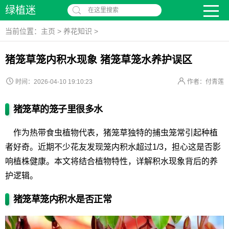
绿植迷
在这里搜索
当前位置：
主页
>
养花知识
>
猪笼草笼内积水现象 猪笼草笼水养护误区
时间：2026-04-10 19:10:23
作者：付青莲
猪笼草的笼子里很多水
作为热带食虫植物代表，猪笼草独特的捕虫笼常引起种植
者好奇。近期不少花友发现笼内积水超过1/3，担心这是否影
响植株健康。本文将结合植物特性，详解积水现象背后的养
护逻辑。
猪笼草笼内积水是否正常