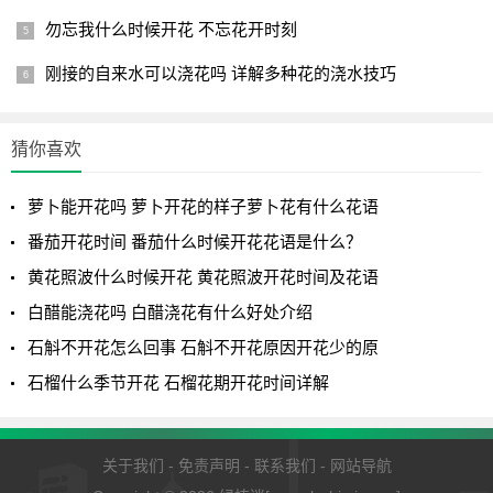
应急排水方案
勿忘我什么时候开花 不忘花开时刻
使用消毒后的医用吸管小心抽吸多余液体，保留原消化液
刚接的自来水可以浇花吗 详解多种花的浇水技巧
1cm深度。操作后悬挂植株通风2小时，待笼口完全干燥再放
回养护环境。
猜你喜欢
病害预防措施
萝卜能开花吗 萝卜开花的样子萝卜花有什么花语
积水超过3天易滋生蚊虫，可放入2-3条捕食螨进行生物防
番茄开花时间 番茄什么时候开花花语是什么？
治。每月用棉签蘸取稀释的印楝素（1:500）擦拭笼口，有效
黄花照波什么时候开花 黄花照波开花时间及花语
预防真菌感染。
白醋能浇花吗 白醋浇花有什么好处介绍
通过精准控制温湿度、科学补水及定期养护，猪笼草捕虫
石斛不开花怎么回事 石斛不开花原因开花少的原
笼可维持最佳状态。切记每个笼子都是独立消化系统，保持
石榴什么季节开花 石榴花期开花时间详解
其自然生态平衡才是养护核心。
关于我们
-
免责声明
-
联系我们
-
网站导航