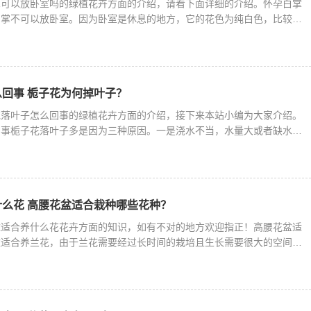
掌可以放卧室吗的绿植花卉方面的介绍，请看下面详细的介绍。怀孕白掌
白掌不可以放卧室。因为卧室是休息的地方，它的花色为纯白色，比较靓
回事 栀子花为何掉叶子？
花落叶子怎么回事的绿植花卉方面的介绍，接下来本站小编为大家介绍。
回事栀子花落叶子多是因为三种原因。一是浇水不当，水量大或者缺水都
么花 高腰花盆适合栽种哪些花种？
盆适合养什么花花卉方面的知识，如有不对的地方欢迎指正！高腰花盆适
盆适合养兰花，由于兰花需要经过长时间的栽培且生长需要很大的空间，