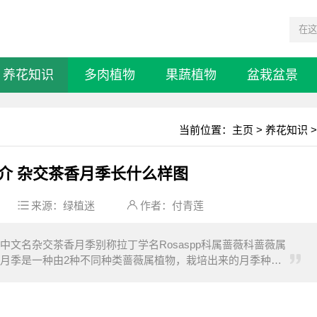
养花知识
多肉植物
果蔬植物
盆栽盆景
当前位置：
主页
>
养花知识
>
介 杂交茶香月季长什么样图
来源：
绿植迷
作者：付青莲
文名杂交茶香月季别称拉丁学名Rosaspp科属蔷薇科蔷薇属
月季是一种由2种不同种类蔷薇属植物，栽培出来的月季种
长高度最高可达约1.8米