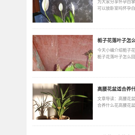
为大家分享怀孕白
可以放卧室吗怀孕
丽，容易引
栀子花落叶子怎么
今天小编介绍栀子
栀子花落叶子怎么
会导致此种
高腰花盆适合养什
文章导读：高腰花
合养什么花高腰花
用高腰花盆