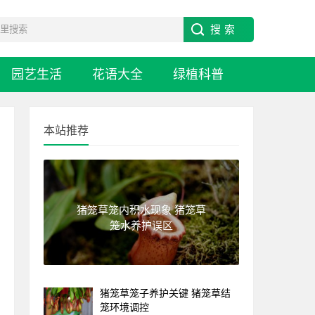
园艺生活
花语大全
绿植科普
本站推荐
猪笼草笼内积水现象 猪笼草
笼水养护误区
猪笼草笼子养护关键 猪笼草结
笼环境调控