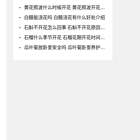
黄花照波什么时候开花 黄花照波开花时间及花语
白醋能浇花吗 白醋浇花有什么好处介绍
石斛不开花怎么回事 石斛不开花原因开花少的原
石榴什么季节开花 石榴花期开花时间详解
瓜叶菊放卧室安全吗 瓜叶菊卧室养护全解析