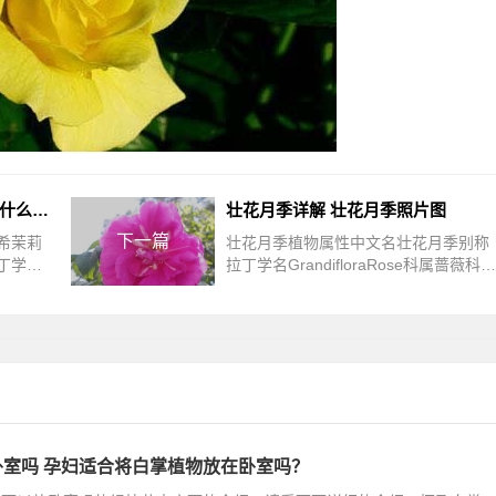
常绿花木希茉莉简介 希茉莉长什么样图
壮花月季详解 壮花月季照片图
下一篇
希茉莉
壮花月季植物属性中文名壮花月季别称
丁学名
拉丁学名GrandifloraRose科属蔷薇科蔷
隔木属产
薇属产地分布壮花月季植物介绍壮花月
植物介
季是由由杂交茶香月季和聚花月季杂交
而成
室吗 孕妇适合将白掌植物放在卧室吗？