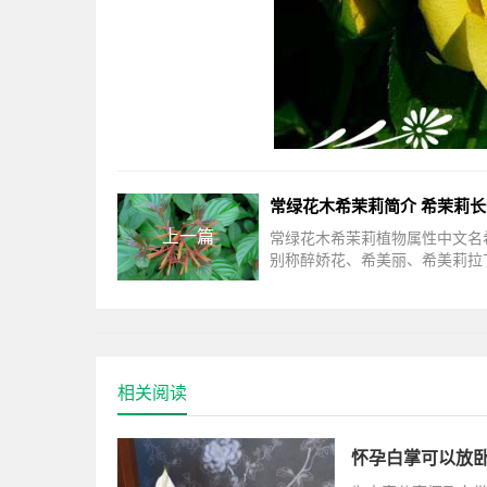
上一篇
常绿花木希茉莉植物属性中文名
别称醉娇花、希美丽、希美莉拉
hameliapatens科属茜草科长
地分布热带美洲常绿花木希茉莉
绍希茉
相关阅读
怀孕白掌可以放卧