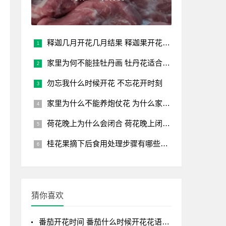
释迦几月开花几月结果 释迦果开花结果时间 释迦果花果成熟时
家里为何不能挂牡丹画 牡丹花适合什么属相
勿忘我什么时候开花 不忘花开时刻
家里为什么不能养炮仗花 为什么家里不适合种炮仗花？
荷花晚上为什么会闭合 荷花晚上闭合的原因 夜晚荷花闭合的原
桂花果摘下后食用处理步骤有哪些？可以直接吃吗？
猜你喜欢
番茄开花时间 番茄什么时候开花花语是什么？