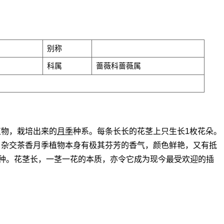
别称
科属
蔷薇科蔷薇属
植物，栽培出来的
月季
种系。每条长长的花茎上只生长1枚花朵。
花，杂交茶香月季植物本身有极其芬芳的香气，颜色鲜艳，又有抵
种。花茎长，一茎一花的本质，亦令它成为现今最受欢迎的插