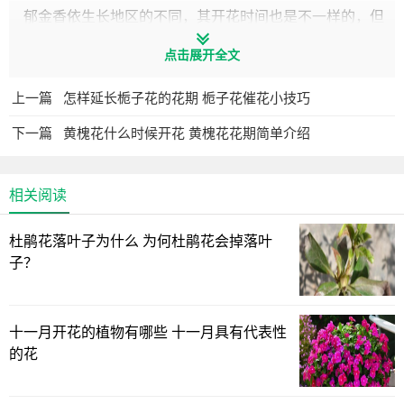
郁金香依生长地区的不同，其开花时间也是不一样的，但
普遍约在3月下旬至5月上旬开花。我国华东地区于9-10月种
点击展开全文
植的，可在3-5月份开花，华北地区于9月下旬种植的，可在
3-4月份开花。而国外像荷兰，*耳其等国，经过特殊方法种
上一篇
怎样延长栀子花的花期 栀子花催花小技巧
植的郁金香可以从3月-8月份均可开花。
下一篇
黄槐花什么时候开花 黄槐花花期简单介绍
相关阅读
杜鹃花落叶子为什么 为何杜鹃花会掉落叶
子？
十一月开花的植物有哪些 十一月具有代表性
的花
郁金香的养殖方法