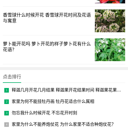
于种球发新根。
4、浇水
香雪球什么时候开花 香雪球开花时间及花语
与寓意
栽种前要调节土壤水分，要求不干不湿，保持一定湿度。
生长期一般不必浇水，保持土壤湿润即行，天气干旱时，可
适量浇水1-2次，湿润深度达15cm即可。
萝卜能开花吗 萝卜开花的样子萝卜花有什么
花语？
5、施肥
郁金香对肥料的要求不高，如果生长势弱，可以施加一些
氮肥。当根系发育良好后，每100平方米施加2公斤硝酸钙，
点击排行
分三次撒施，每次间隔一周以上。
释迦几月开花几月结果 释迦果开花结果时间 释迦果花果成熟时
6、修剪
家里为何不能挂牡丹画 牡丹花适合什么属相
郁金香的修剪通常在花后进行，需要及时将残花剪掉，这
勿忘我什么时候开花 不忘花开时刻
样可以减少养分的消耗。之后随着植株的枯萎，需要将枯萎
的叶子剪去。完成修剪后，需要继续浇水施肥，以便种球可
家里为什么不能养炮仗花 为什么家里不适合种炮仗花？