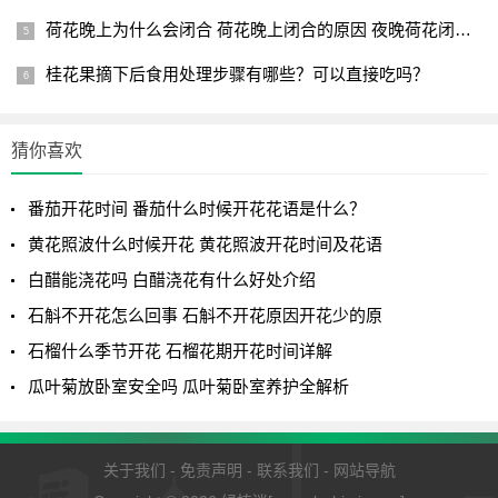
以积攒养分，为第二年开花做准备。
荷花晚上为什么会闭合 荷花晚上闭合的原因 夜晚荷花闭合的原
桂花果摘下后食用处理步骤有哪些？可以直接吃吗？
猜你喜欢
番茄开花时间 番茄什么时候开花花语是什么？
黄花照波什么时候开花 黄花照波开花时间及花语
白醋能浇花吗 白醋浇花有什么好处介绍
石斛不开花怎么回事 石斛不开花原因开花少的原
总的来说，郁金香观赏价值佳，是人们喜爱的花卉之一，
石榴什么季节开花 石榴花期开花时间详解
除了盆栽之外，也可地栽，在我国分布十分广泛。但注意郁
瓜叶菊放卧室安全吗 瓜叶菊卧室养护全解析
金香花中由于含有毒碱，因此不建议养在室内不通风的地
方，比如卧室等等。
关于我们
-
免责声明
-
联系我们
-
网站导航
以上分享的郁金香多久会开花、有关郁金香开花时间的具