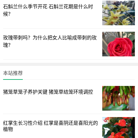
石斛兰什么季节开花 石斛兰花期是什么时
1、球根处理
候？
选择球根以外表完整，表皮色泽光滑为佳。买回先经过低
温处理，放在冰箱温度摄4-9℃进行冷藏，两个月后再拿出来
种植，或是直接种於盆子放到冰箱内。
玫瑰带刺吗？为什么把女人比喻成带刺的玫
瑰？
2、种植时间
盆栽郁金香可于10月下旬进行种植。可用口径10厘米至20
厘米花盆，盆底垫3厘米厚左右木炭渣、砖石粒、陶粒等作排
本站推荐
水层，加入疏松肥沃的中性土，栽时种球顶部与土面平齐即
可，栽后放阴处3日至5日，浇透水后放室外冷凉处。
猪笼草笼子养护关键 猪笼草结笼环境调控
3、阳光
充足的阳光照射对郁金香的生长是必需的，光照不足，将
红掌生长习性介绍 红掌是喜阴还是喜阳光的
造成植株生长不良，引起落芽，植株变弱，叶色变浅及花期
植物
缩短。但郁金香上盆后半个多月时间内，应适当遮光，以利