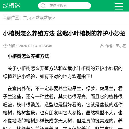
绿植迷
在这里搜索
当前位置：
主页
>
盆栽盆景
>
小榕树怎么养殖方法 盆栽小叶榕树的养护小妙招
时间：2026-01-04 10:24:48
作者：王小艺
小榕树怎么养殖方法
关于小榕树怎么养殖方法和盆栽小叶榕树的养护小妙招的
绿植养护小经验，如有不对的地方欢迎指正！
在室内养花，不一定非要养金边吊兰，绿萝，虎尾兰，君
子兰这些，还有一种盆栽，其实也很漂亮，而且它的植株很
旺盛，枝叶很繁茂，造型也是挺好看的，它就是盆栽的迷你
榕树，榕树盆景，也有朋友叫它人参榕，虽然株型不大，也
不像地栽的榕树那样长成参天大树，但是真的挺美观的，养
好了，比绿萝吊兰还要养眼，它不仅好养活，非常皮实，一