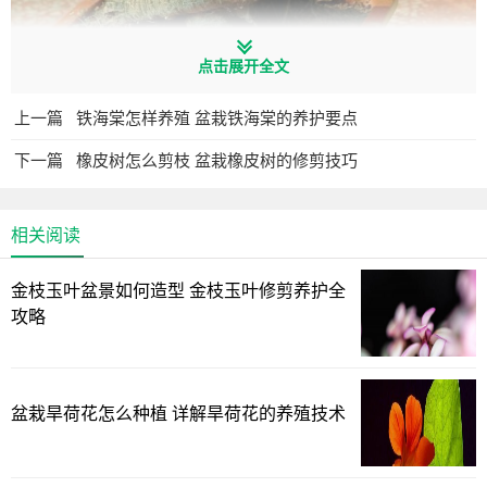
点击展开全文
上一篇
铁海棠怎样养殖 盆栽铁海棠的养护要点
下一篇
橡皮树怎么剪枝 盆栽橡皮树的修剪技巧
盆栽榕树怎么养？注意2点，枝叶很多、绿油油很繁茂、造
型也美
相关阅读
1、养盆景榕树要多晒太阳
其实它是非常喜阳光的植物，因为盆栽的小榕树和地栽的
金枝玉叶盆景如何造型 金枝玉叶修剪养护全
那些大的榕树，生长习性是差不多的，地栽的话，基本上每
攻略
天都在太阳底下，狂晒暴晒，一点问题也没有，反而是越长
越疯，枝叶非常茂密，看起来很壮实，长成很大的一棵大
树。
盆栽旱荷花怎么种植 详解旱荷花的养殖技术