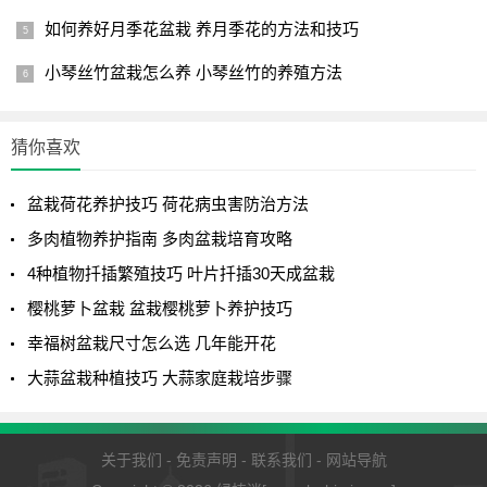
如何养好月季花盆栽 养月季花的方法和技巧
小琴丝竹盆栽怎么养 小琴丝竹的养殖方法
猜你喜欢
盆栽荷花养护技巧 荷花病虫害防治方法
多肉植物养护指南 多肉盆栽培育攻略
4种植物扦插繁殖技巧 叶片扦插30天成盆栽
樱桃萝卜盆栽 盆栽樱桃萝卜养护技巧
幸福树盆栽尺寸怎么选 几年能开花
大蒜盆栽种植技巧 大蒜家庭栽培步骤
因为盆栽榕树不耐寒，所以冬季的时候搬入室内养护，其
他时候，都可以露养，大夏天也可以放在太阳下面晒着，其
实它的生命力很顽强的，在一些城市，就算是在墙角砖缝里
关于我们
-
免责声明
-
联系我们
-
网站导航