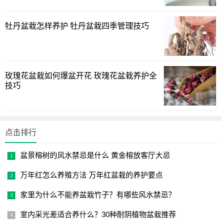
牡丹盆栽怎样养护 牡丹盆栽四季管理技巧
3、浇水要求
鸿运当头喜温暖、湿润环境，生长期间要保持盆土湿润，
盆土过于干燥就影响植株正常的生长发育。夏季高温天气水
玫瑰花盆栽如何爆盆开花 玫瑰花盆栽养护全
分蒸发快，要适当增加浇水。秋季可逐渐减少浇水，保持盆
技巧
土稍湿润即可。鸿运当头是既能观叶又可观花的植物，平时
应保持叶面清洁，经常用清水擦拭叶面上灰尘，使叶色亮
丽，同时还有利于进行光合作用，增加观赏性。
点击排行
1
2
下一页
盆景榕树的风水禁忌是什么 黄金榕放客厅大忌
万年红怎么养殖方法 万年红盆栽的养护要点
家里为什么不能养盆栽竹子？有哪些风水禁忌？
室内采光差适合养什么？30种耐阴植物盆栽推荐