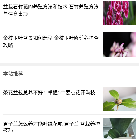
植株一般是在冬季开花，在生长期间就要求有足够的肥
盆栽石竹花的养殖方法和技术 石竹养殖方法
料，可以每半个月为它施加一次稀薄有机液肥，像发酵的豆
与注意事项
饼、麻酱渣浸泡液等，也可用发酵的黄豆水来作养花肥。在
入冬以前可以追施一些磷钾元素的肥料，比如骨粉、蛋壳粉
金枝玉叶盆景如何造型 金枝玉叶修剪养护全
等，也可以浇施1～2次稀薄的磷酸二氢钾溶液，可以起到促
攻略
进开花的作用。
本站推荐
茶花盆栽总养不好？掌握5个要点花开满枝
君子兰怎么养才能叶绿花艳 君子兰 盆栽养护
技巧