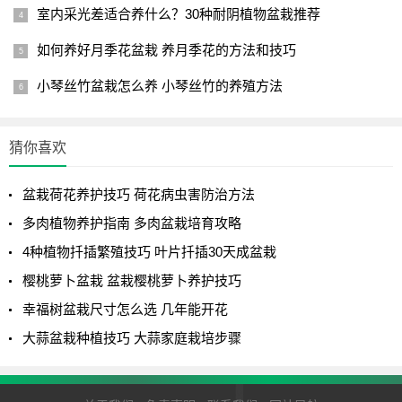
6.
室内采光差适合养什么？30种耐阴植物盆栽推荐
如何养好月季花盆栽 养月季花的方法和技巧
黑骨香叶：这种金弹子的特点是比较适合做微型或者小型
的盆景，它的叶子比较小，但是叶子颜色比较深，一般呈现
小琴丝竹盆栽怎么养 小琴丝竹的养殖方法
出黑骨绿叶的独特观赏姿态。
7.
猜你喜欢
红芽珍珠：这是金弹子中的一个珍贵品种，它的芽头是鲜
盆栽荷花养护技巧 荷花病虫害防治方法
红色的，非常漂亮，而且它的叶子也是比较有特色的，一般
多肉植物养护指南 多肉盆栽培育攻略
呈现出紫色，非常具有观赏价值。
4种植物扦插繁殖技巧 叶片扦插30天成盆栽
8.
樱桃萝卜盆栽 盆栽樱桃萝卜养护技巧
铁皮：这种金弹子的特点是比较耐旱，而且叶子比较厚
幸福树盆栽尺寸怎么选 几年能开花
实，一般呈现出深绿色，表面有一层灰色的薄膜，比较适合
大蒜盆栽种植技巧 大蒜家庭栽培步骤
用来制作盆景。
9.