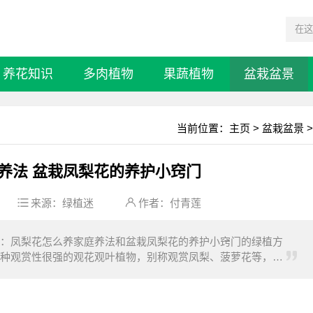
养花知识
多肉植物
果蔬植物
盆栽盆景
当前位置：
主页
>
盆栽盆景
>
养法 盆栽凤梨花的养护小窍门
来源：
绿植迷
作者：付青莲
：凤梨花怎么养家庭养法和盆栽凤梨花的养护小窍门的绿植方
种观赏性很强的观花观叶植物，别称观赏凤梨、菠萝花等，原
叶为镰刀状，上半部向下倾斜