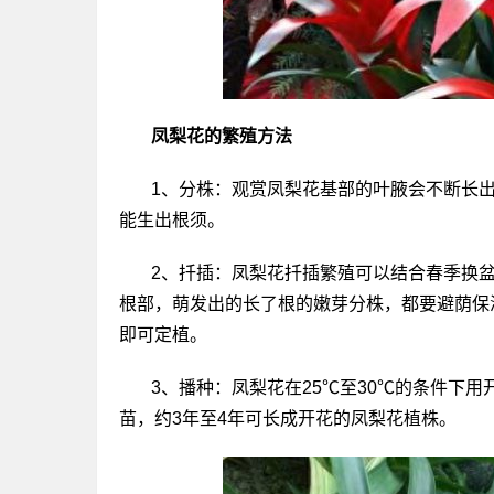
凤梨花的繁殖方法
1、分株：观赏凤梨花基部的叶腋会不断长出
能生出根须。
2、扦插：凤梨花扦插繁殖可以结合春季换
根部，萌发出的长了根的嫩芽分株，都要避荫保
即可定植。
3、播种：凤梨花在25℃至30℃的条件下
苗，约3年至4年可长成开花的凤梨花植株。