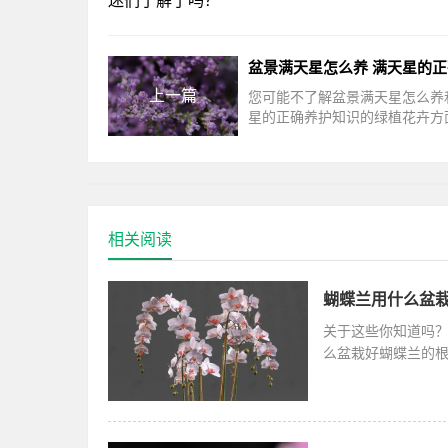
迷们了解了吗？
上一篇
您可能不了解盆景满天星怎么养
星的正确养护知识的绿植花卉方
解，接下来一起来看看吧。满天
殖土壤可以使用腐叶土、沙土、
相关阅读
蝴蝶兰用什么盆栽
关于这些你知道吗
么盆栽好蝴蝶兰的
求盆土有比