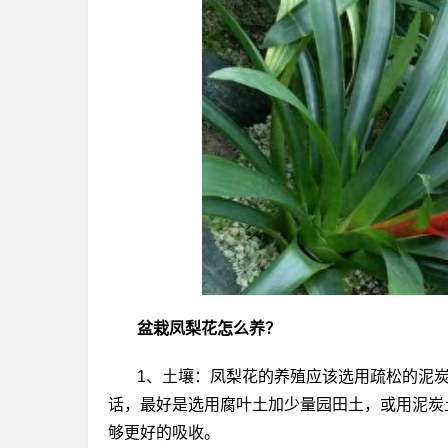
盆栽凤梨花怎么养？
1、土壤：凤梨花的养殖应该选用疏松的泥
话，最好是选用腐叶土加少量园田土，或用泥炭
够更好的吸收。