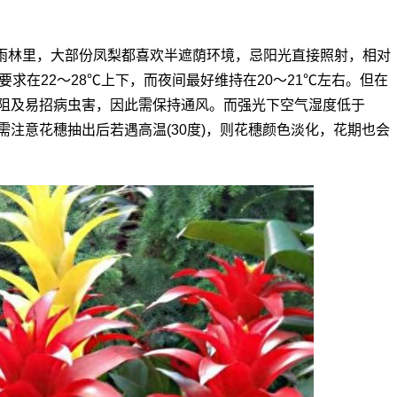
雨林里，大部份凤梨都喜欢半遮荫环境，忌阳光直接照射，相对
要求在22～28℃上下，而夜间最好维持在20～21℃左右。但在
阻及易招病虫害，因此需保持通风。而强光下空气湿度低于
需注意花穗抽出后若遇高温(30度)，则花穗颜色淡化，花期也会