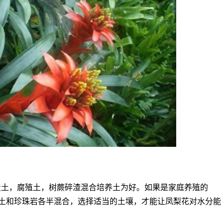
炭土，腐殖土，树蕨碎渣混合培养土为好。如果是家庭养殖的
土和珍珠岩各半混合，选择适当的土壤，才能让凤梨花对水分能