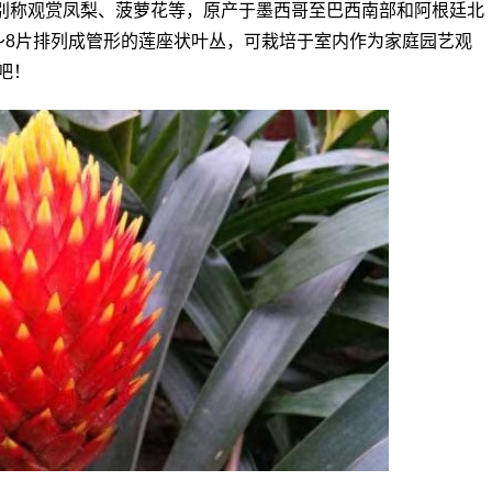
别称观赏凤梨、菠萝花等，原产于墨西哥至巴西南部和阿根廷北
～8片排列成管形的莲座状叶丛，可栽培于室内作为家庭园艺观
吧！