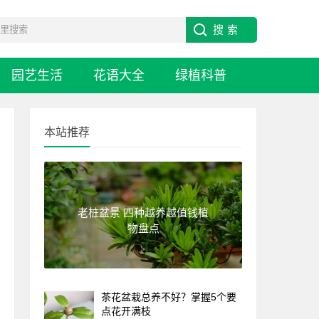
园艺生活
花语大全
绿植科普
本站推荐
老桩盆景 四种越养越值钱植
物盘点
茶花盆栽总养不好？掌握5个要
点花开满枝