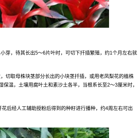
小芽，待其长出5～6片叶时，可切下扦插繁殖，约1个月左右就
盆，切取母株块茎部分长出的小块茎扦插，或用老凤梨花的植株
湿保温，土壤用腐叶土和素沙土各半，当根系长至2～3厘米时，
用开花后经人工辅助授粉后得到的种籽进行播种，约4周左右可出