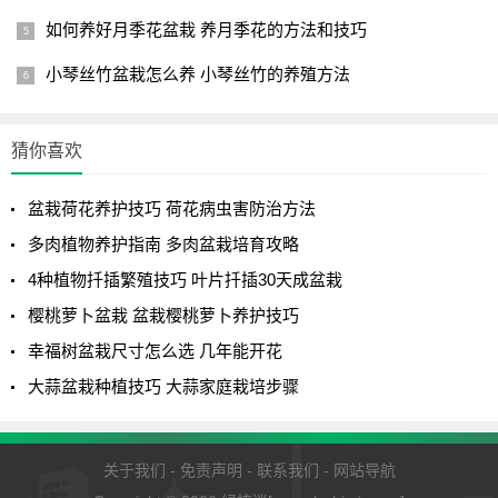
阳台或窗台上培养，春季那的土壤应保持在湿润状态，室内
如何养好月季花盆栽 养月季花的方法和技巧
栽培要经常向植株叶片和花盆四周喷雾洒水，以提高空气中
小琴丝竹盆栽怎么养 小琴丝竹的养殖方法
的湿度。
1
2
下一页
猜你喜欢
盆栽荷花养护技巧 荷花病虫害防治方法
多肉植物养护指南 多肉盆栽培育攻略
4种植物扦插繁殖技巧 叶片扦插30天成盆栽
樱桃萝卜盆栽 盆栽樱桃萝卜养护技巧
幸福树盆栽尺寸怎么选 几年能开花
大蒜盆栽种植技巧 大蒜家庭栽培步骤
关于我们
-
免责声明
-
联系我们
-
网站导航