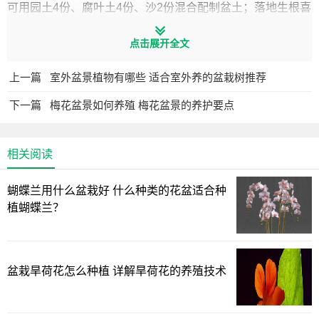
可用园土4份、腐叶土4份、沙2份混合配制盆土；落地生根喜
肥，但养分充足时，植株易发生徒长，不利于室内布置，故
点击展开全文
幼株应注意养分的供应，成形株要注意控肥；幼株生长季节
每20天追施腐熟的10倍液肥或1000倍花多多通用肥一次；成
上一篇
室外盆景植物有哪些 适合室外养的盆栽树推荐
形株生长季节追肥一至两次即可，据气温较高时和冬季气温
下一篇
梅花盆景如何养殖 梅花盆景的养护要点
较低时不需施肥，如成形株在换盆时施入基肥，整个生长季
节都不需要施肥，基肥可用充分腐熟的饼肥、牛粪等，基肥
施入量为盆土的1/20左右。
相关阅读
蝴蝶兰用什么盆栽好 什么种类的花盆适合种
植蝴蝶兰？
盆栽旱荷花怎么种植 详解旱荷花的养殖技术