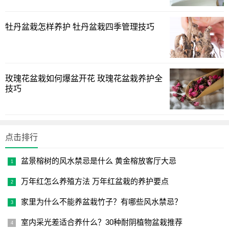
牡丹盆栽怎样养护 牡丹盆栽四季管理技巧
玫瑰花盆栽如何爆盆开花 玫瑰花盆栽养护全
技巧
一、春季管理；
点击排行
落地生根栽培管理比较简单，控制水肥是栽培的关键；落
盆景榕树的风水禁忌是什么 黄金榕放客厅大忌
地生根每年要春季换盆一次，在春季气温稳定在10℃以上时
进行；换盆植株成活后，花盆应放置在光照充足的地方培
万年红怎么养殖方法 万年红盆栽的养护要点
养，气温升高后，逐步加大浇水量，花盆内的土壤应保持湿
家里为什么不能养盆栽竹子？有哪些风水禁忌？
润，新芽萌发后及时追肥；
室内采光差适合养什么？30种耐阴植物盆栽推荐
当室外气温稳定在15℃以上时，可将花盆放置在有光照的