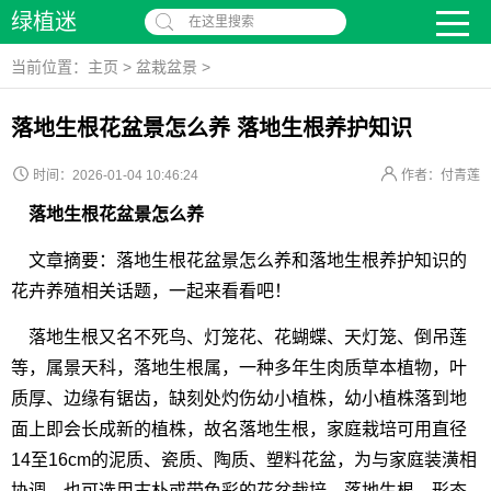
绿植迷
在这里搜索
当前位置：
主页
>
盆栽盆景
>
落地生根花盆景怎么养 落地生根养护知识
时间：2026-01-04 10:46:24
作者：付青莲
落地生根花盆景怎么养
文章摘要：落地生根花盆景怎么养和落地生根养护知识的
花卉养殖相关话题，一起来看看吧！
落地生根又名不死鸟、灯笼花、花蝴蝶、天灯笼、倒吊莲
等，属景天科，落地生根属，一种多年生肉质草本植物，叶
质厚、边缘有锯齿，缺刻处灼伤幼小植株，幼小植株落到地
面上即会长成新的植株，故名落地生根，家庭栽培可用直径
14至16cm的泥质、瓷质、陶质、塑料花盆，为与家庭装潢相
协调，也可选用古朴或带色彩的花盆栽培，落地生根，形态