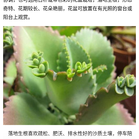
奇特、花期较长、花朵艳丽，花盆可放置在有光照的窗台或
阳台上观赏。
落地生根喜欢疏松、肥沃、排水性好的沙质土壤，停车陪