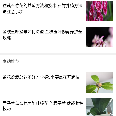
盆栽石竹花的养殖方法和技术 石竹养殖方法
与注意事项
落地生根喜欢湿润的土壤，也耐干旱；春季气温上升后植
金枝玉叶盆景如何造型 金枝玉叶修剪养护全
株开始生长，要逐渐加大浇水量，盆内的土壤应保持湿润，
攻略
但盆土过于潮湿，根茎易发生腐烂，故浇水要间干间湿，室
内栽培的落地生根还应注意补充空气中的湿度；秋末气温渐
凉后逐渐减少浇水量，花盆内的土壤保持偏干，秋末冬季春
本站推荐
初气温较低时，植株处于半休眠状态，花盆内的土壤应保持
在偏干状态，下面由绿植迷网小编来介绍一下落地生根不同
茶花盆栽总养不好？掌握5个要点花开满枝
季节的管理方法：
君子兰怎么养才能叶绿花艳 君子兰 盆栽养护
技巧