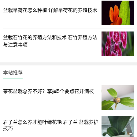
盆栽旱荷花怎么种植 详解旱荷花的养殖技术
盆栽石竹花的养殖方法和技术 石竹养殖方法
狗尾巴草是最常见的一种杂草，不论是在田地里还是花盆
与注意事项
中都可以看到它们的身影。它们的特点就是会有一条像狗尾
巴的花絮，因此而得名，它们繁殖速度极快，根系扎的很
深，特别容易抢夺其他植物的养分，因此可以说是看到一棵
本站推荐
拔一棵。
第六，水葫芦
茶花盆栽总养不好？掌握5个要点花开满枝
上一页
1
2
3
下一页
君子兰怎么养才能叶绿花艳 君子兰 盆栽养护
技巧