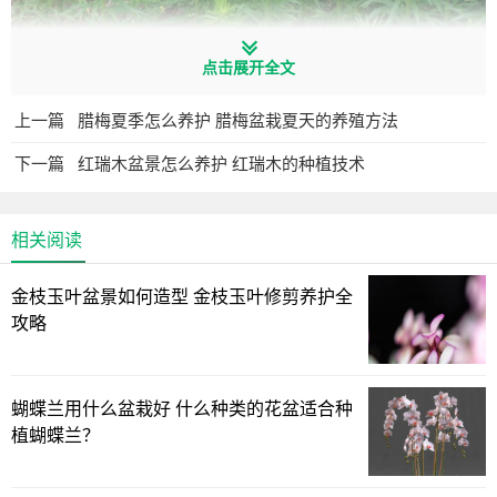
点击展开全文
小飞蓬是杂草里的代表植物，它的生长速度极快，根系非
常强壮，可以迅速抢夺花盆里的所有养分，导致花盆内其他
上一篇
腊梅夏季怎么养护 腊梅盆栽夏天的养殖方法
植物营养不良。并且它可以长得很高，一棵成年的小飞蓬可
下一篇
红瑞木盆景怎么养护 红瑞木的种植技术
以长到1米多高，光线和营养都被它抢夺殆尽，因此看到它建
议拔出。
相关阅读
第五，狗尾巴草
金枝玉叶盆景如何造型 金枝玉叶修剪养护全
攻略
蝴蝶兰用什么盆栽好 什么种类的花盆适合种
植蝴蝶兰？