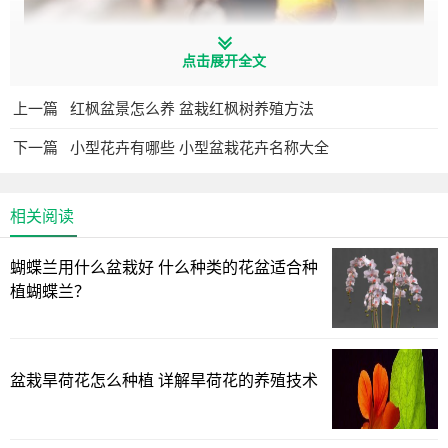
点击展开全文
上一篇
红枫盆景怎么养 盆栽红枫树养殖方法
下一篇
小型花卉有哪些 小型盆栽花卉名称大全
相关阅读
2.肥料施加
蝴蝶兰用什么盆栽好 什么种类的花盆适合种
每年的夏季，枝条都会慢慢出现木质化，然后进入到花芽
植蝴蝶兰？
的分化阶段。此时为保证花芽的顺利分化和后期的生长发
育，需要选用磷酸二氢钾以及硼酸对叶面进行喷洒。
盆栽旱荷花怎么种植 详解旱荷花的养殖技术
3.适当修剪
腊梅到了夏天生长的速度是非常快的，因此一定要对那些