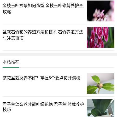
过长过细的枝条进行修剪，避免养分的浪费。另外，对于那
金枝玉叶盆景如何造型 金枝玉叶修剪养护全
些枯枝，病枝，以及细软羸弱的枝条也要一并修剪掉，否则
攻略
可能会影响到其他的枝条。
4.水量控制
盆栽石竹花的养殖方法和技术 石竹养殖方法
与注意事项
夏天腊梅的花芽会开始分化，此时一定要注意控水，如果
大量的浇水施肥可能就会造成叶片疯狂生长而索取了大量的
养分，使得植株无法开花。因此，这个阶段的浇水主要是往
本站推荐
叶片上喷洒清水，每隔2天的时间喷洒一次即可。
5. 虫害防治
茶花盆栽总养不好？掌握5个要点花开满枝
夏季腊梅也非常容易滋生一些细菌导致病虫害的侵袭，一
旦发现被虫害侵害过的叶片枝条，一定要及时的将其剪掉，
以免感染其他枝条。如果虫害太过严重，一定要使用专业的
君子兰怎么养才能叶绿花艳 君子兰 盆栽养护
技巧
虫害清除的药剂进行喷洒。