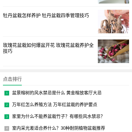
牡丹盆栽怎样养护 牡丹盆栽四季管理技巧
鹤望兰是近几年来比较流行的网红绿植，鹤望兰也是一种
非常高大的盆栽绿植。它的叶片油绿而硕大，造型十分优
美，欣长而漂亮，飘逸而洒脱，开花时灵动而生机。但是在
客厅里摆放的鹤望兰，不必追求它开花，只是观叶就可以
玫瑰花盆栽如何爆盆开花 玫瑰花盆栽养护全
了，因为在客厅中一般光照不足。而且我们买的鹤望兰一般
技巧
是观叶儿型的，不会轻易开花，所以只选择株型漂亮的观叶
鹤望兰即可。
1
2
3
4
5
6
7
8
点击排行
下一页
盆景榕树的风水禁忌是什么 黄金榕放客厅大忌
万年红怎么养殖方法 万年红盆栽的养护要点
家里为什么不能养盆栽竹子？有哪些风水禁忌？
室内采光差适合养什么？30种耐阴植物盆栽推荐