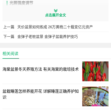
光照强度调节
春秋季每日保证6小时散射光，夏季避开正午直射。通过观
点击展开全文
察叶片状态调整：叶片发黄可能光照过强，茎秆细长则需补
上一篇
天价盆景如何炼成 26万黄杨二十载变亿元资产
光。
下一篇
金弹子老桩盆景 金弹子盆栽养护技巧
土壤配比与改良
黄金配土比例
相关阅读
海棠盆景冬天养殖方法 有关海棠的栽培技术
盆栽睡莲怎样养能开花 详解睡莲正确养护知
识