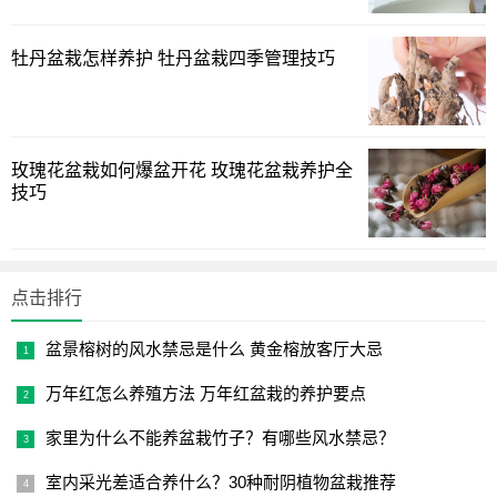
牡丹盆栽怎样养护 牡丹盆栽四季管理技巧
玫瑰花盆栽如何爆盆开花 玫瑰花盆栽养护全
技巧
采用「见干见湿」原则，插入竹签检测土壤湿度。生长期
点击排行
保持土壤含水量40%-60%，孕蕾期适当控水可延长花期。建
盆景榕树的风水禁忌是什么 黄金榕放客厅大忌
议使用长嘴壶沿盆边缓慢注水，避免浇湿球茎。
万年红怎么养殖方法 万年红盆栽的养护要点
季节调整策略
家里为什么不能养盆栽竹子？有哪些风水禁忌？
冬季改为10-15天浇透水，配合陶粒铺面减少蒸发。梅雨季
室内采光差适合养什么？30种耐阴植物盆栽推荐
需架高盆底，使用吸水棉绳辅助排水。