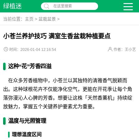
绿植迷
在这里搜索
当前位置：
主页
>
盆栽盆景
>
小苍兰养护技巧 满室生香盆栽种植要点
时间：2026-01-04 12:16:54
作者：王小艺
这种“花”芳香四溢
在众多芳香植物中，小苍兰以其独特的清雅香气脱颖而
出。这种球根花卉不仅能净化空气，更能在开花季让每个角
落弥漫沁人心脾的芳香。想要让这株「天然香薰机」持续绽
放魅力，掌握五个关键养护要素尤为重要。
温度与光照管理
理想温度区间