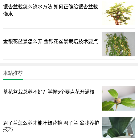
银杏盆栽怎么浇水方法 如何正确给银杏盆栽
浇水
推荐使用腐叶土:珍珠岩:河沙=5:3:2的混合基质。每两年需
翻盆换土，添加骨粉和腐熟松针可增强土壤酸性，pH值控制
金银花盆景怎么养 金银花盆景栽培技术要点
在6.0-6.5最利于养分吸收。
土壤消毒步骤
本站推荐
新土使用前需经高温蒸汽处理，或喷洒多菌灵溶液静置48
小时。种植时加入5%硅藻土可有效预防根腐病。
茶花盆栽总养不好？掌握5个要点花开满枝
水分控制技巧
智能浇水方案
君子兰怎么养才能叶绿花艳 君子兰 盆栽养护
技巧