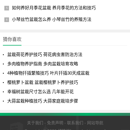
如何养好月季花盆栽 养月季花的方法和技巧
营养供给方案
小琴丝竹盆栽怎么养 小琴丝竹的养殖方法
肥料选择要点
猜你喜欢
盆栽荷花养护技巧 荷花病虫害防治方法
多肉植物养护指南 多肉盆栽培育攻略
4种植物扦插繁殖技巧 叶片扦插30天成盆栽
樱桃萝卜盆栽 盆栽樱桃萝卜养护技巧
幸福树盆栽尺寸怎么选 几年能开花
大蒜盆栽种植技巧 大蒜家庭栽培步骤
生长期交替使用氮磷钾均衡液肥（20-20-20）和磷酸二氢
关于我们
-
免责声明
-
联系我们
-
网站导航