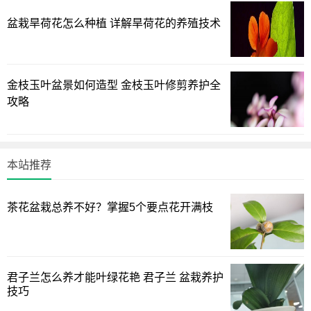
盆栽旱荷花怎么种植 详解旱荷花的养殖技术
金枝玉叶盆景如何造型 金枝玉叶修剪养护全
攻略
本站推荐
茶花盆栽总养不好？掌握5个要点花开满枝
二、浇水控制“好”，根系长得旺
刺柏喜湿润的土壤环境，但具有较强的耐旱能力。在日常
君子兰怎么养才能叶绿花艳 君子兰 盆栽养护
的养护过程中，我们应遵循“不干不浇水”的原则，生长期内可
技巧
以浇水频率高一些，而环境温度较低时，做到宁干勿湿。花