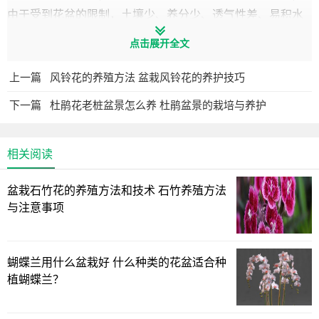
由于受到花盆的限制，土壤少、养分少、透气性差、易积水
等等因素，都会抑制刺柏的生长速度及生长状态。所以盆栽
点击展开全文
刺柏最好能选择疏松透气、排水良好的土壤，一方面有利于
刺柏生长，另一方面也能方便后期的养护管理。
上一篇
风铃花的养殖方法 盆栽风铃花的养护技巧
盆栽刺柏可以选择腐叶土两份、园土一份、粗河沙两份，
下一篇
杜鹃花老桩盆景怎么养 杜鹃盆景的栽培与养护
掺入适量的粗河沙，腐叶土疏松透气，养分充足，更有利于
盆土的排水能力，非常适宜刺柏生长；
相关阅读
盆栽石竹花的养殖方法和技术 石竹养殖方法
与注意事项
蝴蝶兰用什么盆栽好 什么种类的花盆适合种
植蝴蝶兰？