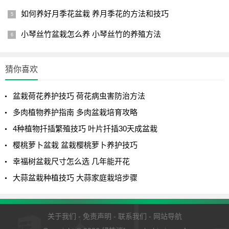
如何养好月季花盆栽 养月季花的方法和技巧
小琴丝竹盆栽怎么养 小琴丝竹的养殖方法
三、环境条件“好”，生长更滋润
猜你喜欢
养护环境对于任何花卉植物来说，都是至关重要的，没有
适宜的养护环境，再高明的“手法”，都无法养好一盆仙人球。
盆栽荷花养护技巧 荷花病虫害防治方法
刺柏喜阳光充足的生长环境，你长期把它放在室内养，可以
多肉植物养护指南 多肉盆栽培育攻略
肯定的是，一定养不好。还有就是良好的通风环境，对于花
4种植物扦插繁殖技巧 叶片扦插30天成盆栽
卉植物来说，也是至关重要的，没有新鲜的空气，任何花卉
樱桃萝卜盆栽 盆栽樱桃萝卜养护技巧
植物也难以养好。如果有条件最好能把刺柏盆栽放置于阳光
幸福树盆栽尺寸怎么选 几年能开花
充足，通风良好的位置养护，最差也应放置于南向敞开式的
阳台或窗台。
大蒜盆栽种植技巧 大蒜家庭栽培步骤
1
2
下一页
关于我们
-
免责声明
-
联系我们
-
网站导航