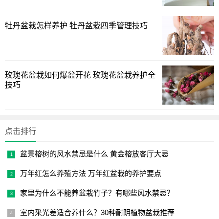
草养死的方法众多，而浇水过多往往首当其冲，再好养的花
卉植物，浇水方面都需要控制“分寸”。养花种草的过程中，最
牡丹盆栽怎样养护 牡丹盆栽四季管理技巧
先需要掌握的就是学会判断花卉植物是否缺水，一方面是植
物的生长习性，另一方面就是季节的变化，不能一尘不变，
而应随机应变。对于刺柏这种比较耐旱的花卉植物来说，干
一些没什么大问题，尽可能的不让它“水淹”着。
玫瑰花盆栽如何爆盆开花 玫瑰花盆栽养护全
技巧
点击排行
盆景榕树的风水禁忌是什么 黄金榕放客厅大忌
万年红怎么养殖方法 万年红盆栽的养护要点
家里为什么不能养盆栽竹子？有哪些风水禁忌？
室内采光差适合养什么？30种耐阴植物盆栽推荐