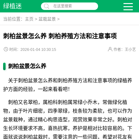
绿植迷
在这里搜索
当前位置：
主页
>
盆栽盆景
>
刺柏盆景怎么养 刺柏养殖方法和注意事项
时间：2026-01-04 10:30:15
作者：王小艺
刺柏盆景怎么养
关于刺柏盆景怎么养和刺柏养殖方法和注意事项的绿植养
护方面的经验，一起来看看吧！
刺柏又名翠柏，属柏科刺柏属常绿小乔木，常做绿化植
物，由于叶片细密，四季翠绿，枝条较为柔软，也可以作为
盆景栽种，通过精心构思造型，观赏效果非常之好。刺柏对
生长环境要求不高，喜热抗寒，养护是相对比较容易的。下
面就说说刺柏盆栽时，需要注意的一些问题，希望对花友有