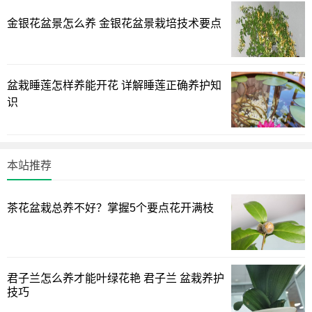
芦荟的品种约有500种，其中最常见的是库拉索芦荟，芦荟
金银花盆景怎么养 金银花盆景栽培技术要点
通常指它，除此之外，木立芦荟、中华芦荟、不夜城芦荟、
开普芦荟、什锦芦荟等也很常见。
值钱品种：多叶芦荟是最有价值的，多叶芦荟比普通芦荟
盆栽睡莲怎样养能开花 详解睡莲正确养护知
识
丰富多彩，叶子连接螺旋生长，看起来很霸气，有芦荟界的
女王称号，其价格可以卖1万元以上。
好养品种：芦荟中库拉索芦荟是最好养的，耐旱，对土壤
本站推荐
的要求也不高，养护时不需要频繁浇水，干燥时浇水即可。
挑选芦荟
茶花盆栽总养不好？掌握5个要点花开满枝
叶肉：买芦荟叶肉厚，用手轻轻按硬度好，不要买黑发枯
燥的。
君子兰怎么养才能叶绿花艳 君子兰 盆栽养护
刺：看芦荟刺，刺越坚挺、锋利越好，茎比较粗的好。
技巧