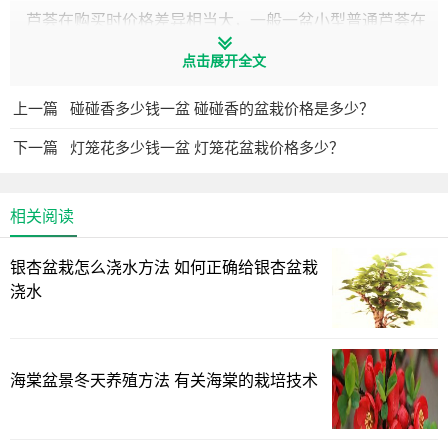
芦荟在购买时价格差异相当大，一般一盆小型普通芦荟在
5-10元左右，大型的芦荟盆栽会在30元上下，多叶芦荟实生
点击展开全文
苗的价格约为40-60元。多叶芦荟的观赏价值极高，它比普通
芦荟丰富多彩，看起来很霸气，它的种子的价格也是大部分
上一篇
碰碰香多少钱一盆 碰碰香的盆栽价格是多少？
植物中最昂贵的一种，其价格可以卖1万元以上。 ​
下一篇
灯笼花多少钱一盆 灯笼花盆栽价格多少？
芦荟价格
相关阅读
芦荟盆栽在购买时价格差异相当大，主要是品种和植株大
小的差异，一般一盆小型普通芦荟在5-10元左右，大型的芦
银杏盆栽怎么浇水方法 如何正确给银杏盆栽
荟盆栽会在30元上下，好的品种会更贵一点。
浇水
多叶芦荟实生苗的价格约为40~60元，多叶芦荟非常好
看，一般都是通过人工干预和播种来获得种苗，因此多叶芦
荟种子的价格也是大部分植物中最昂贵的一种。
海棠盆景冬天养殖方法 有关海棠的栽培技术
芦荟品种