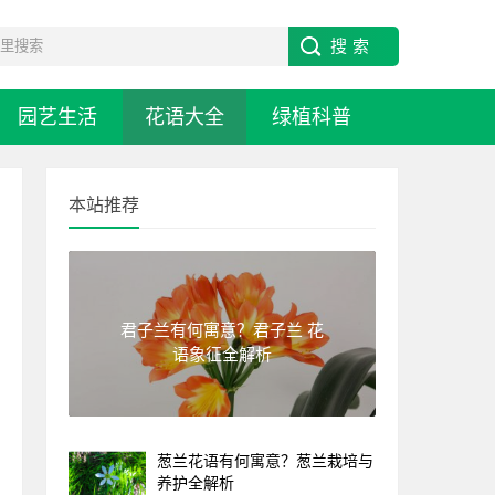
园艺生活
花语大全
绿植科普
本站推荐
君子兰有何寓意？君子兰 花
语象征全解析
葱兰花语有何寓意？葱兰栽培与
养护全解析