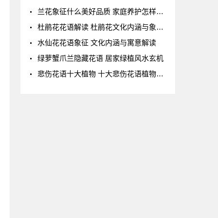
兰花象征什么美好品质 家庭养护怎样避免误区
杜鹃花花语解读 杜鹃花文化内涵与象征意义
水仙花花语象征 文化内涵与寓意解读
绿萝蟹爪兰隐藏花语 居家绿植风水玄机
悲伤花语十大植物 十大悲伤花语植物传说