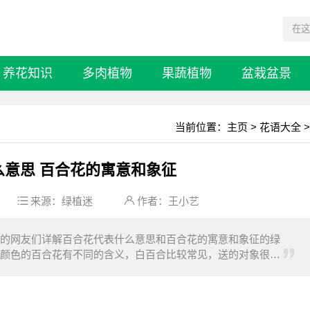
养花知识
多肉植物
果蔬植物
盆栽盆景
当前位置：
主页
>
花语大全
>
么意思 百合花的寓意和象征
来源：
绿植迷
作者：王小艺
的网友们详解百合花代表什么意思和百合花的寓意和象征的绿
颜色的百合花有不同的含义，白百合比较常见，送的对象很
可以用来表达自己的爱意