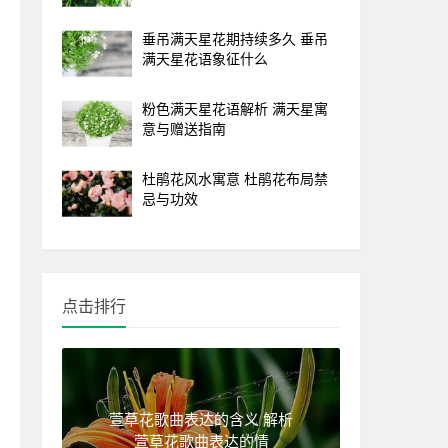
垂吊满天星花期持续多久 垂吊
满天星花语象征什么
粉色满天星花语解析 满天星寓
意与赠送指南
杜鹃花风水寓意 杜鹃花布局禁
忌与功效
点击排行
萱草花歌曲表达的含义 解析
萱草花歌曲表达的情