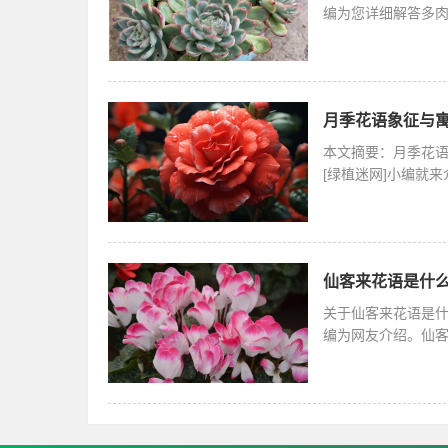
编为您详细解答多
那么，多肉
月季花语象征与寓
本文摘要：月季花
[绿植迷网]小编就
不同的寓
仙客来花语是什么
关于仙客来花语是
编为网友介绍。仙
通常来说每